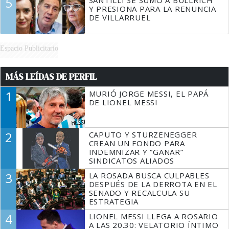
5
SANTILLI SE SUMÓ A BULLRICH
Y PRESIONA PARA LA RENUNCIA
DE VILLARRUEL
Espacio Publicitario
MÁS LEÍDAS DE PERFIL
1
MURIÓ JORGE MESSI, EL PAPÁ
DE LIONEL MESSI
2
CAPUTO Y STURZENEGGER
CREAN UN FONDO PARA
INDEMNIZAR Y “GANAR”
SINDICATOS ALIADOS
3
LA ROSADA BUSCA CULPABLES
DESPUÉS DE LA DERROTA EN EL
SENADO Y RECALCULA SU
ESTRATEGIA
4
LIONEL MESSI LLEGA A ROSARIO
A LAS 20.30: VELATORIO ÍNTIMO