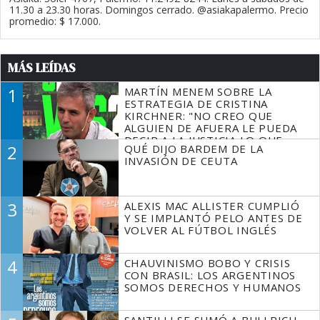
11.30 a 23.30 horas. Domingos cerrado. @asiakapalermo. Precio
promedio: $ 17.000.
MÁS LEÍDAS
1
MARTÍN MENEM SOBRE LA
ESTRATEGIA DE CRISTINA
KIRCHNER: "NO CREO QUE
ALGUIEN DE AFUERA LE PUEDA
DECIR A LA JUSTICIA LO QUE
2
QUÉ DIJO BARDEM DE LA
TIENE QUE HACER"
INVASIÓN DE CEUTA
3
ALEXIS MAC ALLISTER CUMPLIÓ
Y SE IMPLANTÓ PELO ANTES DE
VOLVER AL FÚTBOL INGLÉS
4
CHAUVINISMO BOBO Y CRISIS
CON BRASIL: LOS ARGENTINOS
SOMOS DERECHOS Y HUMANOS