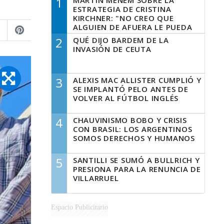
1
MARTÍN MENEM SOBRE LA
ESTRATEGIA DE CRISTINA
KIRCHNER: "NO CREO QUE
ALGUIEN DE AFUERA LE PUEDA
DECIR A LA JUSTICIA LO QUE
2
QUÉ DIJO BARDEM DE LA
TIENE QUE HACER"
INVASIÓN DE CEUTA
3
ALEXIS MAC ALLISTER CUMPLIÓ Y
SE IMPLANTÓ PELO ANTES DE
VOLVER AL FÚTBOL INGLÉS
4
CHAUVINISMO BOBO Y CRISIS
CON BRASIL: LOS ARGENTINOS
SOMOS DERECHOS Y HUMANOS
5
SANTILLI SE SUMÓ A BULLRICH Y
PRESIONA PARA LA RENUNCIA DE
VILLARRUEL
Espacio Publicitario