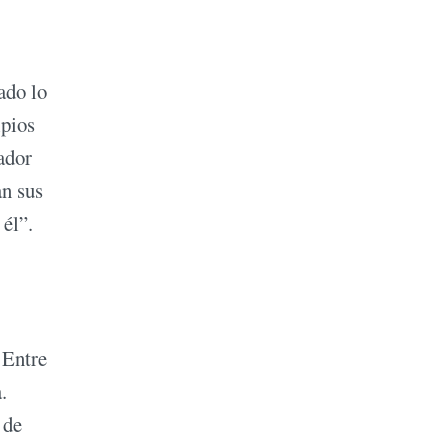
ado lo
ipios
ador
an sus
 él”.
 Entre
.
 de