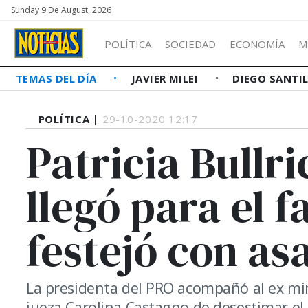
Sunday 9 De August, 2026
POLÍTICA
SOCIEDAD
ECONOMÍA
M
TEMAS DEL DÍA
JAVIER MILEI
DIEGO SANTI
POLÍTICA |
29-10-2020 12:17
Patricia Bullri
llegó para el fa
festejó con as
La presidenta del PRO acompañó al ex mini
jueza Carolina Castagno de desestimar el