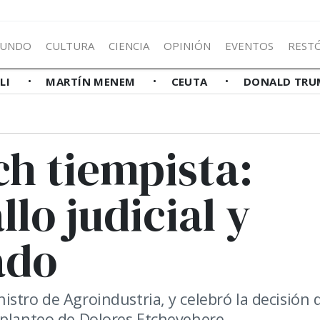
UNDO
CULTURA
CIENCIA
OPINIÓN
EVENTOS
REST
LLI
MARTÍN MENEM
CEUTA
DONALD TRU
ch tiempista:
llo judicial y
ado
stro de Agroindustria, y celebró la decisión 
 planteo de Dolores Etchevehere.