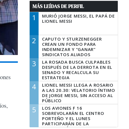
MÁS LEÍDAS DE PERFIL
1
MURIÓ JORGE MESSI, EL PAPÁ DE
LIONEL MESSI
2
CAPUTO Y STURZENEGGER
CREAN UN FONDO PARA
INDEMNIZAR Y “GANAR”
SINDICATOS ALIADOS
3
LA ROSADA BUSCA CULPABLES
DESPUÉS DE LA DERROTA EN EL
SENADO Y RECALCULA SU
iones
ESTRATEGIA
4
LIONEL MESSI LLEGA A ROSARIO
A LAS 20.30: VELATORIO ÍNTIMO
DE JORGE MESSI, SIN ACCESO AL
PÚBLICO
íos,
5
LOS AVIONES F 16
SOBREVOLARÁN EL CENTRO
PORTEÑO Y EL LUNES
PARTICIPARÁN DE LA
CELEBRACIÓN DE LA FUERZA