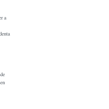
er a
denta
 de
 en