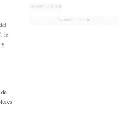
AÉREA
Espacio Publicitario
Espacio Publicitario
del
, le
 y
 de
olores