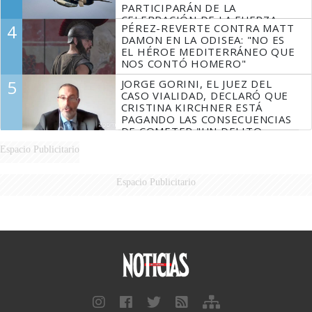
PARTICIPARÁN DE LA
CELEBRACIÓN DE LA FUERZA
4
PÉREZ-REVERTE CONTRA MATT
AÉREA
DAMON EN LA ODISEA: "NO ES
EL HÉROE MEDITERRÁNEO QUE
NOS CONTÓ HOMERO"
5
JORGE GORINI, EL JUEZ DEL
CASO VIALIDAD, DECLARÓ QUE
CRISTINA KIRCHNER ESTÁ
PAGANDO LAS CONSECUENCIAS
DE COMETER "UN DELITO
COMPROBADO"
Espacio Publicitario
Espacio Publicitario