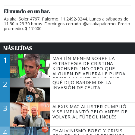
El mundo en un bar.
Asiaka. Soler 4767, Palermo. 11.2492-8244. Lunes a sábados de
11.30 a 23.30 horas. Domingos cerrado. @asiakapalermo. Precio
promedio: $ 17.000.
MÁS LEÍDAS
1
MARTÍN MENEM SOBRE LA
ESTRATEGIA DE CRISTINA
KIRCHNER: "NO CREO QUE
ALGUIEN DE AFUERA LE PUEDA
DECIR A LA JUSTICIA LO QUE
2
QUÉ DIJO BARDEM DE LA
TIENE QUE HACER"
INVASIÓN DE CEUTA
3
ALEXIS MAC ALLISTER CUMPLIÓ
Y SE IMPLANTÓ PELO ANTES DE
VOLVER AL FÚTBOL INGLÉS
4
CHAUVINISMO BOBO Y CRISIS