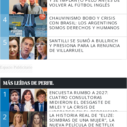
VOLVER AL FÚTBOL INGLÉS
4
CHAUVINISMO BOBO Y CRISIS
CON BRASIL: LOS ARGENTINOS
SOMOS DERECHOS Y HUMANOS
5
SANTILLI SE SUMÓ A BULLRICH
Y PRESIONA PARA LA RENUNCIA
DE VILLARRUEL
Espacio Publicitario
MÁS LEÍDAS DE PERFIL
1
ENCUESTA RUMBO A 2027:
CUATRO CONSULTORAS
MIDIERON EL DESGASTE DE
MILEI Y LA CRISIS DE
LIDERAZGO EN EL PERONISMO
2
LA HISTORIA REAL DE "ELIZE:
SOMBRAS DE UNA MUJER", LA
NUEVA PELÍCULA DE NETFLIX