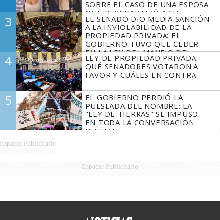
SOBRE EL CASO DE UNA ESPOSA
QUE DESCUARTIZÓ A SU
3
EL SENADO DIO MEDIA SANCIÓN
MARIDO
A LA INVIOLABILIDAD DE LA
PROPIEDAD PRIVADA: EL
GOBIERNO TUVO QUE CEDER
EN LA LEY DEL MANEJO DEL
4
LEY DE PROPIEDAD PRIVADA:
FUEGO
QUÉ SENADORES VOTARON A
FAVOR Y CUÁLES EN CONTRA
5
EL GOBIERNO PERDIÓ LA
PULSEADA DEL NOMBRE: LA
"LEY DE TIERRAS" SE IMPUSO
EN TODA LA CONVERSACIÓN
DIGITAL
Espacio Publicitario
Espacio Publicitario