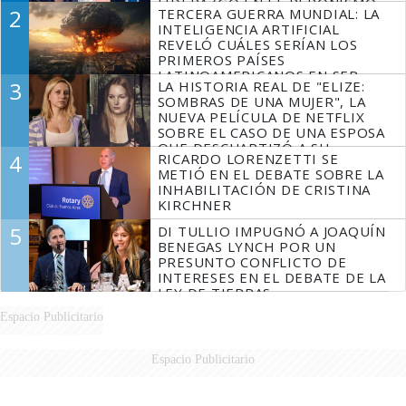
LIDERAZGO EN EL PERONISMO
2
TERCERA GUERRA MUNDIAL: LA
INTELIGENCIA ARTIFICIAL
REVELÓ CUÁLES SERÍAN LOS
PRIMEROS PAÍSES
LATINOAMERICANOS EN SER
3
LA HISTORIA REAL DE "ELIZE:
DERROTADOS
SOMBRAS DE UNA MUJER", LA
NUEVA PELÍCULA DE NETFLIX
SOBRE EL CASO DE UNA ESPOSA
QUE DESCUARTIZÓ A SU
4
RICARDO LORENZETTI SE
MARIDO
METIÓ EN EL DEBATE SOBRE LA
INHABILITACIÓN DE CRISTINA
KIRCHNER
5
DI TULLIO IMPUGNÓ A JOAQUÍN
BENEGAS LYNCH POR UN
PRESUNTO CONFLICTO DE
INTERESES EN EL DEBATE DE LA
LEY DE TIERRAS
Espacio Publicitario
Espacio Publicitario