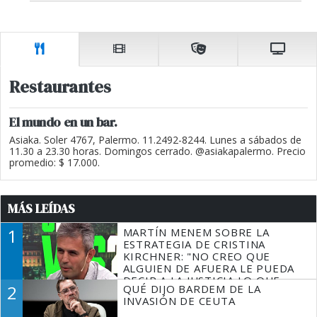
Restaurantes
El mundo en un bar.
Asiaka. Soler 4767, Palermo. 11.2492-8244. Lunes a sábados de
11.30 a 23.30 horas. Domingos cerrado. @asiakapalermo. Precio
promedio: $ 17.000.
MÁS LEÍDAS
1
MARTÍN MENEM SOBRE LA
ESTRATEGIA DE CRISTINA
KIRCHNER: "NO CREO QUE
ALGUIEN DE AFUERA LE PUEDA
DECIR A LA JUSTICIA LO QUE
2
QUÉ DIJO BARDEM DE LA
TIENE QUE HACER"
INVASIÓN DE CEUTA