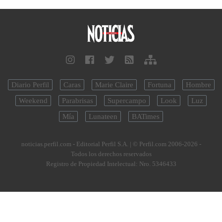
Diario Perfil
Caras
Marie Claire
Fortuna
Hombre
Weekend
Parabrisas
Supercampo
Look
Luz
Mía
Lunateen
BATimes
noticias.perfil.com - Editorial Perfil S.A.
| © Perfil.com 2006-2026 -
Todos los derechos reservados
Registro de Propiedad Intelectual: Nro. 5346433