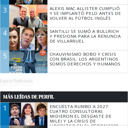
3
ALEXIS MAC ALLISTER CUMPLIÓ
Y SE IMPLANTÓ PELO ANTES DE
VOLVER AL FÚTBOL INGLÉS
4
SANTILLI SE SUMÓ A BULLRICH
Y PRESIONA PARA LA RENUNCIA
DE VILLARRUEL
5
CHAUVINISMO BOBO Y CRISIS
CON BRASIL: LOS ARGENTINOS
SOMOS DERECHOS Y HUMANOS
Espacio Publicitario
MÁS LEÍDAS DE PERFIL
1
ENCUESTA RUMBO A 2027:
CUATRO CONSULTORAS
MIDIERON EL DESGASTE DE
MILEI Y LA CRISIS DE
LIDERAZGO EN EL PERONISMO