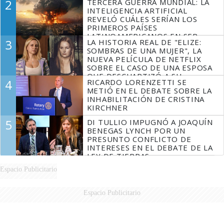
2
TERCERA GUERRA MUNDIAL: LA
INTELIGENCIA ARTIFICIAL
REVELÓ CUÁLES SERÍAN LOS
PRIMEROS PAÍSES
LATINOAMERICANOS EN SER
3
LA HISTORIA REAL DE "ELIZE:
DERROTADOS
SOMBRAS DE UNA MUJER", LA
NUEVA PELÍCULA DE NETFLIX
SOBRE EL CASO DE UNA ESPOSA
QUE DESCUARTIZÓ A SU
4
RICARDO LORENZETTI SE
MARIDO
METIÓ EN EL DEBATE SOBRE LA
INHABILITACIÓN DE CRISTINA
KIRCHNER
5
DI TULLIO IMPUGNÓ A JOAQUÍN
BENEGAS LYNCH POR UN
PRESUNTO CONFLICTO DE
INTERESES EN EL DEBATE DE LA
LEY DE TIERRAS
Espacio Publicitario
Espacio Publicitario