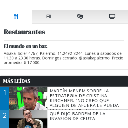
Restaurantes
El mundo en un bar.
Asiaka. Soler 4767, Palermo. 11.2492-8244. Lunes a sábados de
11.30 a 23.30 horas. Domingos cerrado. @asiakapalermo. Precio
promedio: $ 17.000.
MÁS LEÍDAS
1
MARTÍN MENEM SOBRE LA
ESTRATEGIA DE CRISTINA
KIRCHNER: "NO CREO QUE
ALGUIEN DE AFUERA LE PUEDA
DECIR A LA JUSTICIA LO QUE
2
QUÉ DIJO BARDEM DE LA
TIENE QUE HACER"
INVASIÓN DE CEUTA