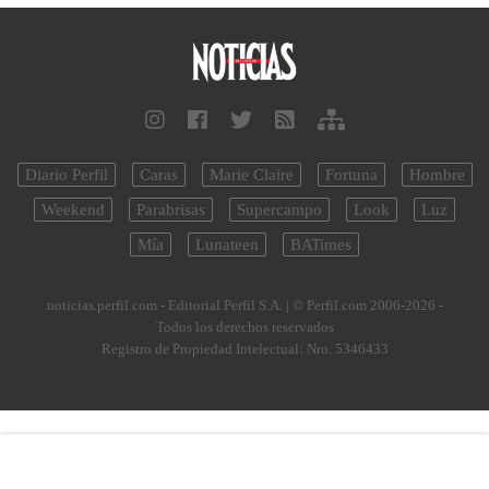
Diario Perfil
Caras
Marie Claire
Fortuna
Hombre
Weekend
Parabrisas
Supercampo
Look
Luz
Mía
Lunateen
BATimes
noticias.perfil.com - Editorial Perfil S.A.
| © Perfil.com 2006-2026 -
Todos los derechos reservados
Registro de Propiedad Intelectual: Nro. 5346433