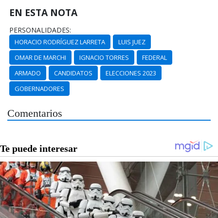
EN ESTA NOTA
PERSONALIDADES:
HORACIO RODRÍGUEZ LARRETA
LUIS JUEZ
OMAR DE MARCHI
IGNACIO TORRES
FEDERAL
ARMADO
CANDIDATOS
ELECCIONES 2023
GOBERNADORES
Comentarios