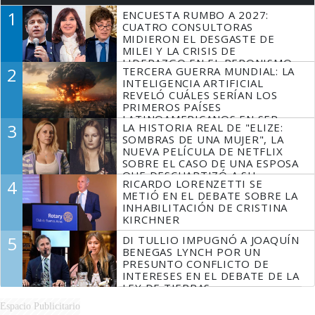
1
ENCUESTA RUMBO A 2027:
CUATRO CONSULTORAS
MIDIERON EL DESGASTE DE
MILEI Y LA CRISIS DE
LIDERAZGO EN EL PERONISMO
2
TERCERA GUERRA MUNDIAL: LA
INTELIGENCIA ARTIFICIAL
REVELÓ CUÁLES SERÍAN LOS
PRIMEROS PAÍSES
LATINOAMERICANOS EN SER
3
LA HISTORIA REAL DE "ELIZE:
DERROTADOS
SOMBRAS DE UNA MUJER", LA
NUEVA PELÍCULA DE NETFLIX
SOBRE EL CASO DE UNA ESPOSA
QUE DESCUARTIZÓ A SU
4
RICARDO LORENZETTI SE
MARIDO
METIÓ EN EL DEBATE SOBRE LA
INHABILITACIÓN DE CRISTINA
KIRCHNER
5
DI TULLIO IMPUGNÓ A JOAQUÍN
BENEGAS LYNCH POR UN
PRESUNTO CONFLICTO DE
INTERESES EN EL DEBATE DE LA
LEY DE TIERRAS
Espacio Publicitario