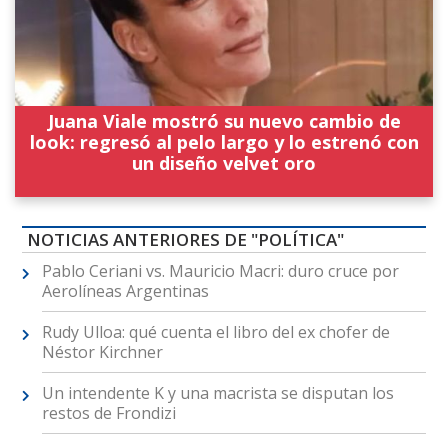
Juana Viale mostró su nuevo cambio de
look: regresó al pelo largo y lo estrenó con
un diseño velvet oro
NOTICIAS ANTERIORES DE "POLÍTICA"
Pablo Ceriani vs. Mauricio Macri: duro cruce por
Aerolíneas Argentinas
Rudy Ulloa: qué cuenta el libro del ex chofer de
Néstor Kirchner
Un intendente K y una macrista se disputan los
restos de Frondizi