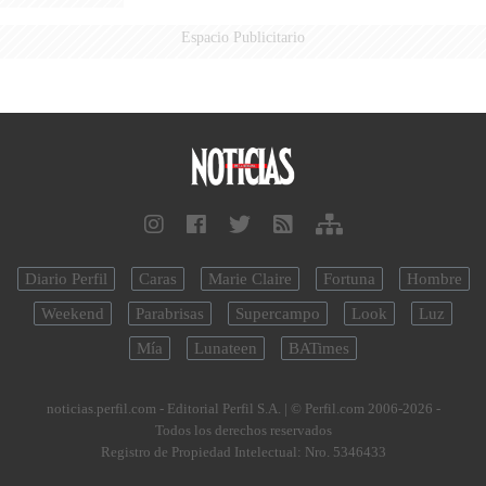
Espacio Publicitario
Diario Perfil
Caras
Marie Claire
Fortuna
Hombre
Weekend
Parabrisas
Supercampo
Look
Luz
Mía
Lunateen
BATimes
noticias.perfil.com - Editorial Perfil S.A.
| © Perfil.com 2006-2026 -
Todos los derechos reservados
Registro de Propiedad Intelectual: Nro. 5346433