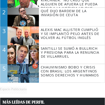
ALGUIEN DE AFUERA LE PUEDA
DECIR A LA JUSTICIA LO QUE
2
QUÉ DIJO BARDEM DE LA
TIENE QUE HACER"
INVASIÓN DE CEUTA
3
ALEXIS MAC ALLISTER CUMPLIÓ
Y SE IMPLANTÓ PELO ANTES DE
VOLVER AL FÚTBOL INGLÉS
4
SANTILLI SE SUMÓ A BULLRICH
Y PRESIONA PARA LA RENUNCIA
DE VILLARRUEL
5
CHAUVINISMO BOBO Y CRISIS
CON BRASIL: LOS ARGENTINOS
SOMOS DERECHOS Y HUMANOS
Espacio Publicitario
MÁS LEÍDAS DE PERFIL