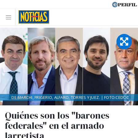
DE MARCHI, FRIGERIO, ALFARO, TORRES Y JUEZ. | FOTO:CEDOC
Quiénes son los "barones
federales" en el armado
larretista