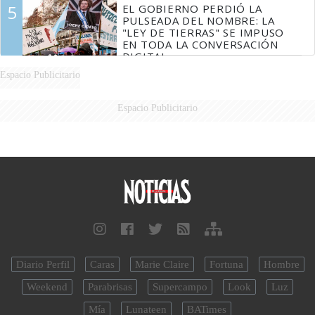
5
EL GOBIERNO PERDIÓ LA
PULSEADA DEL NOMBRE: LA
"LEY DE TIERRAS" SE IMPUSO
EN TODA LA CONVERSACIÓN
DIGITAL
Espacio Publicitario
Espacio Publicitario
Diario Perfil
Caras
Marie Claire
Fortuna
Hombre
Weekend
Parabrisas
Supercampo
Look
Luz
Mía
Lunateen
BATimes