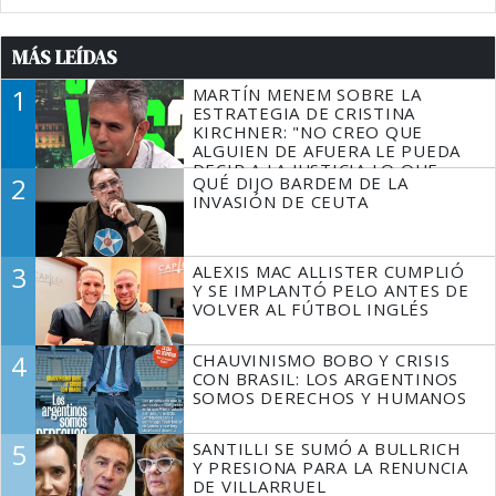
MÁS LEÍDAS
1
MARTÍN MENEM SOBRE LA
ESTRATEGIA DE CRISTINA
KIRCHNER: "NO CREO QUE
ALGUIEN DE AFUERA LE PUEDA
DECIR A LA JUSTICIA LO QUE
2
QUÉ DIJO BARDEM DE LA
TIENE QUE HACER"
INVASIÓN DE CEUTA
3
ALEXIS MAC ALLISTER CUMPLIÓ
Y SE IMPLANTÓ PELO ANTES DE
VOLVER AL FÚTBOL INGLÉS
4
CHAUVINISMO BOBO Y CRISIS
CON BRASIL: LOS ARGENTINOS
SOMOS DERECHOS Y HUMANOS
5
SANTILLI SE SUMÓ A BULLRICH
Y PRESIONA PARA LA RENUNCIA
DE VILLARRUEL