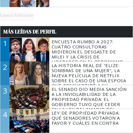
Espacio Publicitario
MÁS LEÍDAS DE PERFIL
1
ENCUESTA RUMBO A 2027:
CUATRO CONSULTORAS
MIDIERON EL DESGASTE DE
MILEI Y LA CRISIS DE
LIDERAZGO EN EL PERONISMO
2
LA HISTORIA REAL DE "ELIZE:
SOMBRAS DE UNA MUJER", LA
NUEVA PELÍCULA DE NETFLIX
SOBRE EL CASO DE UNA ESPOSA
QUE DESCUARTIZÓ A SU
3
EL SENADO DIO MEDIA SANCIÓN
MARIDO
A LA INVIOLABILIDAD DE LA
PROPIEDAD PRIVADA: EL
GOBIERNO TUVO QUE CEDER
EN LA LEY DEL MANEJO DEL
4
LEY DE PROPIEDAD PRIVADA:
FUEGO
QUÉ SENADORES VOTARON A
FAVOR Y CUÁLES EN CONTRA