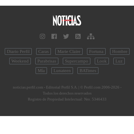
Diario Perfil
Caras
Marie Claire
Fortuna
Hombre
Weekend
Parabrisas
Supercampo
Look
Luz
Mía
Lunateen
BATimes
noticias.perfil.com - Editorial Perfil S.A.
| © Perfil.com 2006-2026 -
Todos los derechos reservados
Registro de Propiedad Intelectual: Nro. 5346433