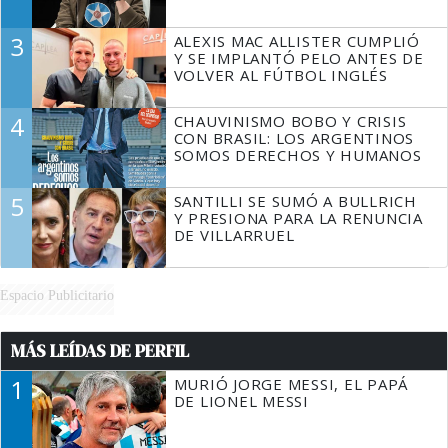
3
ALEXIS MAC ALLISTER CUMPLIÓ
Y SE IMPLANTÓ PELO ANTES DE
VOLVER AL FÚTBOL INGLÉS
4
CHAUVINISMO BOBO Y CRISIS
CON BRASIL: LOS ARGENTINOS
SOMOS DERECHOS Y HUMANOS
5
SANTILLI SE SUMÓ A BULLRICH
Y PRESIONA PARA LA RENUNCIA
DE VILLARRUEL
Espacio Publicitario
MÁS LEÍDAS DE PERFIL
1
MURIÓ JORGE MESSI, EL PAPÁ
DE LIONEL MESSI