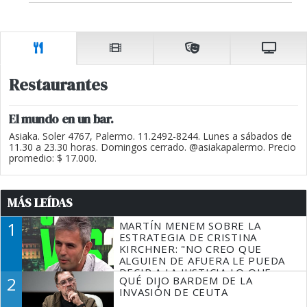
Restaurantes
El mundo en un bar.
Asiaka. Soler 4767, Palermo. 11.2492-8244. Lunes a sábados de
11.30 a 23.30 horas. Domingos cerrado. @asiakapalermo. Precio
promedio: $ 17.000.
MÁS LEÍDAS
1
MARTÍN MENEM SOBRE LA
ESTRATEGIA DE CRISTINA
KIRCHNER: "NO CREO QUE
ALGUIEN DE AFUERA LE PUEDA
DECIR A LA JUSTICIA LO QUE
2
QUÉ DIJO BARDEM DE LA
TIENE QUE HACER"
INVASIÓN DE CEUTA