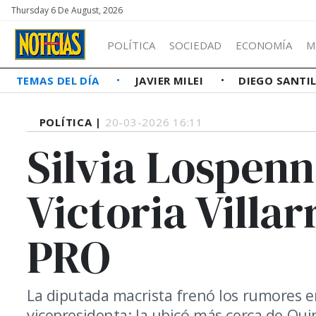
Thursday 6 De August, 2026
POLÍTICA
SOCIEDAD
ECONOMÍA
M
TEMAS DEL DÍA
JAVIER MILEI
DIEGO SANTI
POLÍTICA |
20-03-2026 16:11
Silvia Lospenn
Victoria Villar
PRO
La diputada macrista frenó los rumores en
vicepresidenta: la ubicó más cerca de Quin