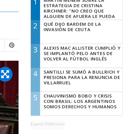
1
MARTÍN MENEM SOBRE LA
ESTRATEGIA DE CRISTINA
KIRCHNER: "NO CREO QUE
ALGUIEN DE AFUERA LE PUEDA
DECIR A LA JUSTICIA LO QUE
2
QUÉ DIJO BARDEM DE LA
TIENE QUE HACER"
INVASIÓN DE CEUTA
3
ALEXIS MAC ALLISTER CUMPLIÓ Y
SE IMPLANTÓ PELO ANTES DE
VOLVER AL FÚTBOL INGLÉS
4
SANTILLI SE SUMÓ A BULLRICH Y
PRESIONA PARA LA RENUNCIA DE
VILLARRUEL
5
CHAUVINISMO BOBO Y CRISIS
CON BRASIL: LOS ARGENTINOS
SOMOS DERECHOS Y HUMANOS
Espacio Publicitario