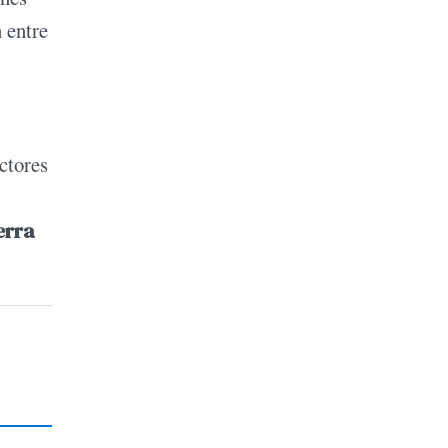
 entre
ctores
erra