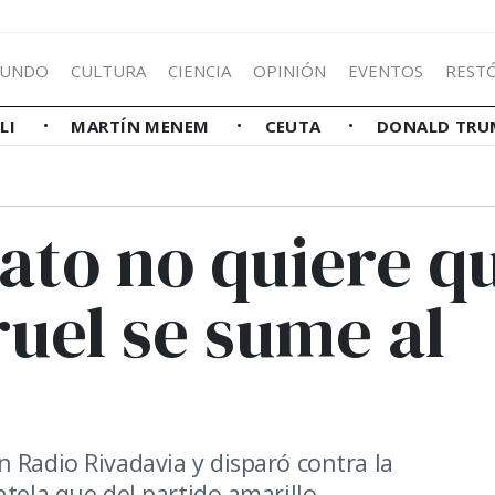
UNDO
CULTURA
CIENCIA
OPINIÓN
EVENTOS
REST
LLI
MARTÍN MENEM
CEUTA
DONALD TRU
ato no quiere q
ruel se sume al
 Radio Rivadavia y disparó contra la
tela que del partido amarillo.