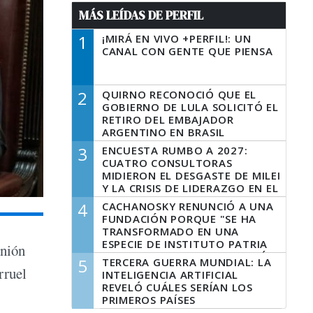
MÁS LEÍDAS DE PERFIL
1
¡MIRÁ EN VIVO +PERFIL!: UN
CANAL CON GENTE QUE PIENSA
2
QUIRNO RECONOCIÓ QUE EL
GOBIERNO DE LULA SOLICITÓ EL
RETIRO DEL EMBAJADOR
ARGENTINO EN BRASIL
3
ENCUESTA RUMBO A 2027:
CUATRO CONSULTORAS
MIDIERON EL DESGASTE DE MILEI
Y LA CRISIS DE LIDERAZGO EN EL
PERONISMO
4
CACHANOSKY RENUNCIÓ A UNA
FUNDACIÓN PORQUE "SE HA
TRANSFORMADO EN UNA
ESPECIE DE INSTITUTO PATRIA
unión
INCONDICIONAL DE LA GESTIÓN
5
TERCERA GUERRA MUNDIAL: LA
DE MILEI"
rruel
INTELIGENCIA ARTIFICIAL
REVELÓ CUÁLES SERÍAN LOS
PRIMEROS PAÍSES
LATINOAMERICANOS EN SER