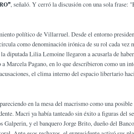
PRO"
, señaló. Y cerró la discusión con una sola frase: 
miento político de Villarruel. Desde el entorno presiden
circula como denominación irónica de su rol cada vez 
a diputada Lilia Lemoine llegaron a acusarla de haber
o a Marcela Pagano, en lo que describieron como un int
 acusaciones, el clima interno del espacio libertario hac
apareciendo en la mesa del macrismo como una posible
ente. Macri ya había tanteado sin éxito a figuras del se
 Galperin, y el banquero Jorge Brito, dueño del Banc
ral. Ante esos rechazos, el expresidente activó sus pl