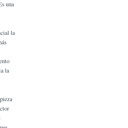
"Es una
cial la
más
ento
ia la
 pieza
ctor
o
anes