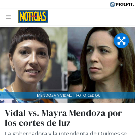
MENDOZA Y VIDAL. | FOTO:CEDOC
Vidal vs. Mayra Mendoza por
los cortes de luz
La gobernadora y la intendenta de Quilmes se