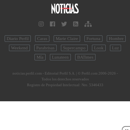
Diario Perfil
Caras
Marie Claire
Fortuna
Hombre
Weekend
Parabrisas
Supercampo
Look
Luz
Mía
Lunateen
BATimes
noticias.perfil.com - Editorial Perfil S.A.
| © Perfil.com 2006-2026 -
Todos los derechos reservados
Registro de Propiedad Intelectual: Nro. 5346433