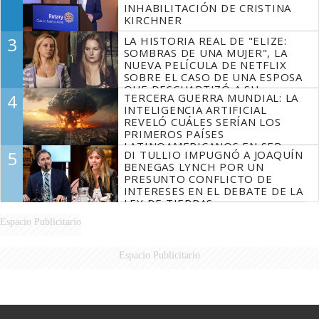
INHABILITACIÓN DE CRISTINA
KIRCHNER
3
LA HISTORIA REAL DE "ELIZE:
SOMBRAS DE UNA MUJER", LA
NUEVA PELÍCULA DE NETFLIX
SOBRE EL CASO DE UNA ESPOSA
QUE DESCUARTIZÓ A SU
4
TERCERA GUERRA MUNDIAL: LA
MARIDO
INTELIGENCIA ARTIFICIAL
REVELÓ CUÁLES SERÍAN LOS
PRIMEROS PAÍSES
LATINOAMERICANOS EN SER
5
DI TULLIO IMPUGNÓ A JOAQUÍN
DERROTADOS
BENEGAS LYNCH POR UN
PRESUNTO CONFLICTO DE
INTERESES EN EL DEBATE DE LA
LEY DE TIERRAS
Espacio Publicitario
Espacio Publicitario