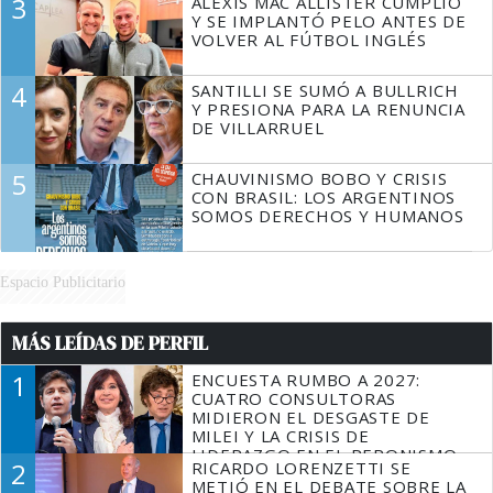
3
ALEXIS MAC ALLISTER CUMPLIÓ
Y SE IMPLANTÓ PELO ANTES DE
VOLVER AL FÚTBOL INGLÉS
4
SANTILLI SE SUMÓ A BULLRICH
Y PRESIONA PARA LA RENUNCIA
DE VILLARRUEL
5
CHAUVINISMO BOBO Y CRISIS
CON BRASIL: LOS ARGENTINOS
SOMOS DERECHOS Y HUMANOS
Espacio Publicitario
MÁS LEÍDAS DE PERFIL
1
ENCUESTA RUMBO A 2027:
CUATRO CONSULTORAS
MIDIERON EL DESGASTE DE
MILEI Y LA CRISIS DE
LIDERAZGO EN EL PERONISMO
2
RICARDO LORENZETTI SE
METIÓ EN EL DEBATE SOBRE LA