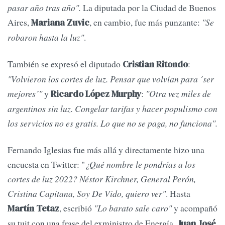
pasar año tras año".
La diputada por la Ciudad de Buenos
Aires,
, en cambio, fue más punzante:
"Se
Mariana Zuvic
robaron hasta la luz"
.
También se expresó el diputado
:
Cristian Ritondo
"Volvieron los cortes de luz. Pensar que volvían para ´ser
mejores´"
y
:
"Otra vez miles de
Ricardo López Murphy
argentinos sin luz. Congelar tarifas y hacer populismo con
los servicios no es gratis. Lo que no se paga, no funciona".
Fernando Iglesias fue más allá y directamente hizo una
encuesta en Twitter: "
¿Qué nombre le pondrías a los
cortes de luz 2022? Néstor Kirchner, General Perón,
Cristina Capitana, Soy De Vido, quiero ver"
. Hasta
, escribió
"Lo barato sale caro"
y acompañó
Martín Tetaz
su tuit con una frase del exministro de Energía,
Juan José