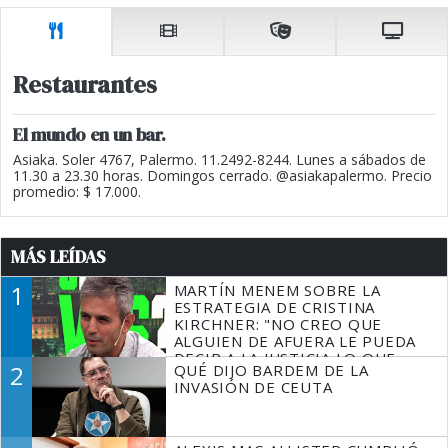
Restaurantes
El mundo en un bar.
Asiaka. Soler 4767, Palermo. 11.2492-8244. Lunes a sábados de
11.30 a 23.30 horas. Domingos cerrado. @asiakapalermo. Precio
promedio: $ 17.000.
MÁS LEÍDAS
1
MARTÍN MENEM SOBRE LA
ESTRATEGIA DE CRISTINA
KIRCHNER: "NO CREO QUE
ALGUIEN DE AFUERA LE PUEDA
DECIR A LA JUSTICIA LO QUE
2
QUÉ DIJO BARDEM DE LA
TIENE QUE HACER"
INVASIÓN DE CEUTA