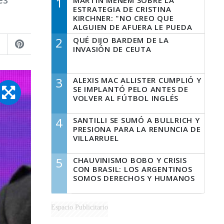
1
MARTÍN MENEM SOBRE LA
ESTRATEGIA DE CRISTINA
KIRCHNER: "NO CREO QUE
ALGUIEN DE AFUERA LE PUEDA
DECIR A LA JUSTICIA LO QUE
2
QUÉ DIJO BARDEM DE LA
TIENE QUE HACER"
INVASIÓN DE CEUTA
3
ALEXIS MAC ALLISTER CUMPLIÓ Y
SE IMPLANTÓ PELO ANTES DE
VOLVER AL FÚTBOL INGLÉS
4
SANTILLI SE SUMÓ A BULLRICH Y
PRESIONA PARA LA RENUNCIA DE
VILLARRUEL
5
CHAUVINISMO BOBO Y CRISIS
CON BRASIL: LOS ARGENTINOS
SOMOS DERECHOS Y HUMANOS
Espacio Publicitario