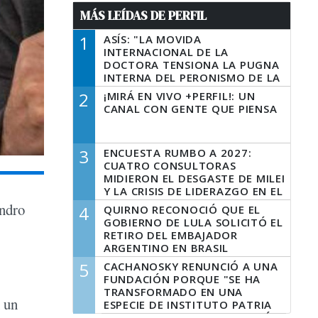
MÁS LEÍDAS DE PERFIL
1
ASÍS: "LA MOVIDA
INTERNACIONAL DE LA
DOCTORA TENSIONA LA PUGNA
INTERNA DEL PERONISMO DE LA
PROVINCIA DEL PECADO"
2
¡MIRÁ EN VIVO +PERFIL!: UN
CANAL CON GENTE QUE PIENSA
3
ENCUESTA RUMBO A 2027:
CUATRO CONSULTORAS
MIDIERON EL DESGASTE DE MILEI
Y LA CRISIS DE LIDERAZGO EN EL
PERONISMO
andro
4
QUIRNO RECONOCIÓ QUE EL
GOBIERNO DE LULA SOLICITÓ EL
RETIRO DEL EMBAJADOR
ARGENTINO EN BRASIL
5
CACHANOSKY RENUNCIÓ A UNA
FUNDACIÓN PORQUE "SE HA
TRANSFORMADO EN UNA
n un
ESPECIE DE INSTITUTO PATRIA
INCONDICIONAL DE LA GESTIÓN