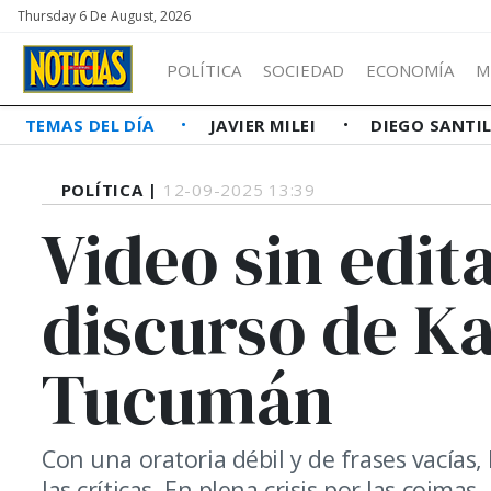
Thursday 6 De August, 2026
POLÍTICA
SOCIEDAD
ECONOMÍA
M
TEMAS DEL DÍA
JAVIER MILEI
DIEGO SANTI
POLÍTICA |
12-09-2025 13:39
Video sin edit
discurso de Ka
Tucumán
Con una oratoria débil y de frases vacías
las críticas. En plena crisis por las coim