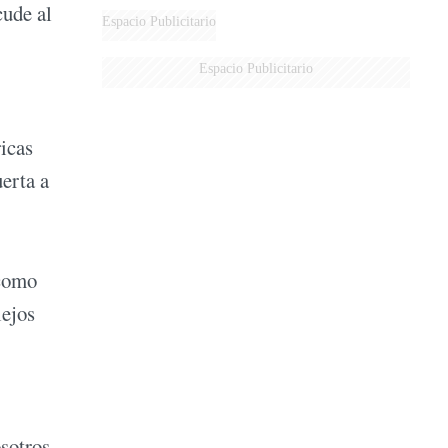
cude al
DE MILEI"
Espacio Publicitario
Espacio Publicitario
ricas
uerta a
 como
lejos
osotros