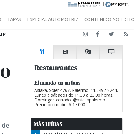
|
Ó
TAPAS
ESPECIAL AUTOMOTRIZ
CONTENIDO NO EDITO
MP
do
Restaurantes
El mundo en un bar.
Asiaka. Soler 4767, Palermo. 11.2492-8244.
Lunes a sábados de 11.30 a 23.30 horas.
Domingos cerrado. @asiakapalermo.
Precio promedio: $ 17.000.
MÁS LEÍDAS
o de
es