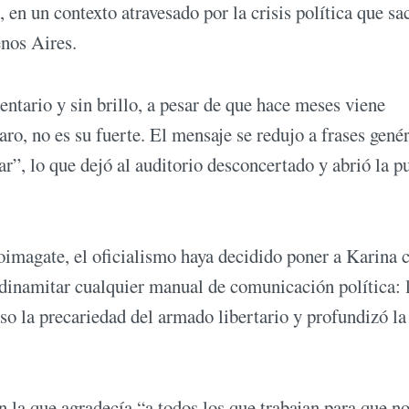
 en un contexto atravesado por la crisis política que sa
enos Aires.
entario y sin brillo, a pesar de que hace meses viene
aro, no es su fuerte. El mensaje se redujo a frases gené
”, lo que dejó al auditorio desconcertado y abrió la p
oimagate, el oficialismo haya decidido poner a Karina
 dinamitar cualquier manual de comunicación política: 
uso la precariedad del armado libertario y profundizó la
en la que agradecía “a todos los que trabajan para que n