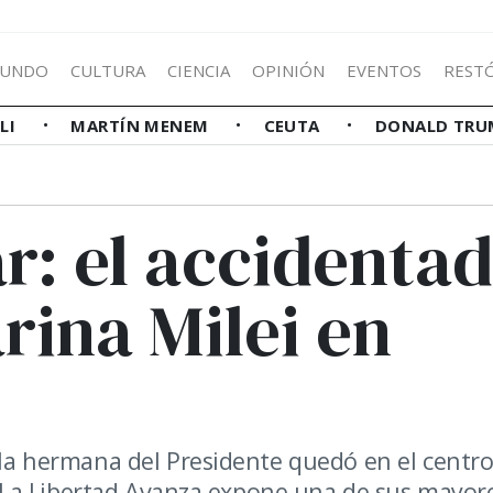
UNDO
CULTURA
CIENCIA
OPINIÓN
EVENTOS
REST
LLI
MARTÍN MENEM
CEUTA
DONALD TRU
ar: el accidenta
rina Milei en
, la hermana del Presidente quedó en el centr
as, La Libertad Avanza expone una de sus mayor