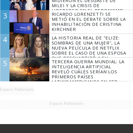
MIDIERON EL DESGASTE DE
MILEI Y LA CRISIS DE
LIDERAZGO EN EL PERONISMO
3
RICARDO LORENZETTI SE
METIÓ EN EL DEBATE SOBRE LA
INHABILITACIÓN DE CRISTINA
KIRCHNER
4
LA HISTORIA REAL DE "ELIZE:
SOMBRAS DE UNA MUJER", LA
NUEVA PELÍCULA DE NETFLIX
SOBRE EL CASO DE UNA ESPOSA
QUE DESCUARTIZÓ A SU
5
TERCERA GUERRA MUNDIAL: LA
MARIDO
INTELIGENCIA ARTIFICIAL
REVELÓ CUÁLES SERÍAN LOS
PRIMEROS PAÍSES
LATINOAMERICANOS EN SER
DERROTADOS
Espacio Publicitario
Espacio Publicitario