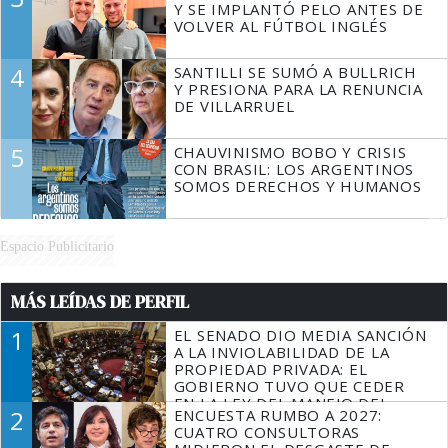
Y SE IMPLANTÓ PELO ANTES DE
VOLVER AL FÚTBOL INGLÉS
4
SANTILLI SE SUMÓ A BULLRICH
Y PRESIONA PARA LA RENUNCIA
DE VILLARRUEL
5
CHAUVINISMO BOBO Y CRISIS
CON BRASIL: LOS ARGENTINOS
SOMOS DERECHOS Y HUMANOS
Espacio Publicitario
MÁS LEÍDAS DE PERFIL
1
EL SENADO DIO MEDIA SANCIÓN
A LA INVIOLABILIDAD DE LA
PROPIEDAD PRIVADA: EL
GOBIERNO TUVO QUE CEDER
EN LA LEY DEL MANEJO DEL
2
ENCUESTA RUMBO A 2027:
FUEGO
CUATRO CONSULTORAS