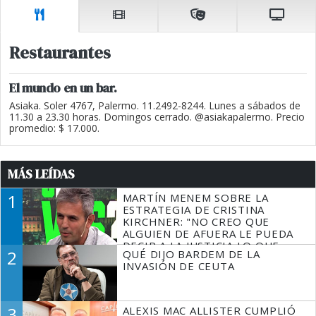
Restaurantes
El mundo en un bar.
Asiaka. Soler 4767, Palermo. 11.2492-8244. Lunes a sábados de
11.30 a 23.30 horas. Domingos cerrado. @asiakapalermo. Precio
promedio: $ 17.000.
MÁS LEÍDAS
1
MARTÍN MENEM SOBRE LA
ESTRATEGIA DE CRISTINA
KIRCHNER: "NO CREO QUE
ALGUIEN DE AFUERA LE PUEDA
DECIR A LA JUSTICIA LO QUE
2
QUÉ DIJO BARDEM DE LA
TIENE QUE HACER"
INVASIÓN DE CEUTA
3
ALEXIS MAC ALLISTER CUMPLIÓ