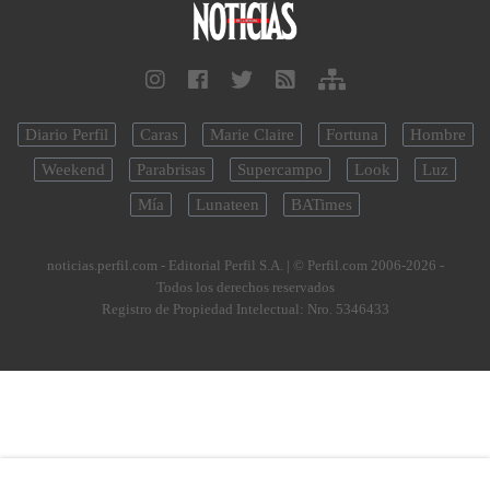
Diario Perfil
Caras
Marie Claire
Fortuna
Hombre
Weekend
Parabrisas
Supercampo
Look
Luz
Mía
Lunateen
BATimes
noticias.perfil.com - Editorial Perfil S.A.
| © Perfil.com 2006-2026 -
Todos los derechos reservados
Registro de Propiedad Intelectual: Nro. 5346433