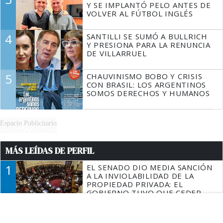
Y SE IMPLANTÓ PELO ANTES DE
VOLVER AL FÚTBOL INGLÉS
4
SANTILLI SE SUMÓ A BULLRICH
Y PRESIONA PARA LA RENUNCIA
DE VILLARRUEL
5
CHAUVINISMO BOBO Y CRISIS
CON BRASIL: LOS ARGENTINOS
SOMOS DERECHOS Y HUMANOS
Espacio Publicitario
MÁS LEÍDAS DE PERFIL
1
EL SENADO DIO MEDIA SANCIÓN
A LA INVIOLABILIDAD DE LA
PROPIEDAD PRIVADA: EL
GOBIERNO TUVO QUE CEDER
EN LA LEY DEL MANEJO DEL
2
NO LE EXPLOTÓ EL CELULAR:
FUEGO
UN HOMBRE FUE DETENIDO EN