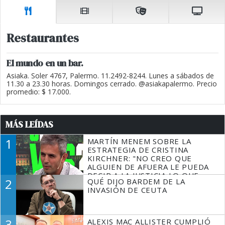
Restaurantes
El mundo en un bar.
Asiaka. Soler 4767, Palermo. 11.2492-8244. Lunes a sábados de
11.30 a 23.30 horas. Domingos cerrado. @asiakapalermo. Precio
promedio: $ 17.000.
MÁS LEÍDAS
1
MARTÍN MENEM SOBRE LA
ESTRATEGIA DE CRISTINA
KIRCHNER: "NO CREO QUE
ALGUIEN DE AFUERA LE PUEDA
DECIR A LA JUSTICIA LO QUE
2
QUÉ DIJO BARDEM DE LA
TIENE QUE HACER"
INVASIÓN DE CEUTA
3
ALEXIS MAC ALLISTER CUMPLIÓ