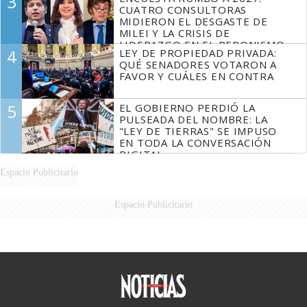
3
FUEGO
CUATRO CONSULTORAS
MIDIERON EL DESGASTE DE
MILEI Y LA CRISIS DE
LIDERAZGO EN EL PERONISMO
4
LEY DE PROPIEDAD PRIVADA:
QUÉ SENADORES VOTARON A
FAVOR Y CUÁLES EN CONTRA
5
EL GOBIERNO PERDIÓ LA
PULSEADA DEL NOMBRE: LA
"LEY DE TIERRAS" SE IMPUSO
EN TODA LA CONVERSACIÓN
DIGITAL
Espacio Publicitario
Espacio Publicitario