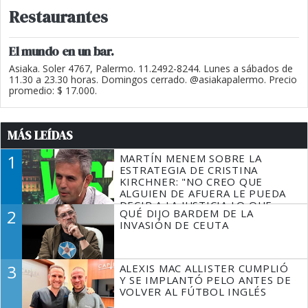
Restaurantes
El mundo en un bar.
Asiaka. Soler 4767, Palermo. 11.2492-8244. Lunes a sábados de
11.30 a 23.30 horas. Domingos cerrado. @asiakapalermo. Precio
promedio: $ 17.000.
MÁS LEÍDAS
1
MARTÍN MENEM SOBRE LA
ESTRATEGIA DE CRISTINA
KIRCHNER: "NO CREO QUE
ALGUIEN DE AFUERA LE PUEDA
DECIR A LA JUSTICIA LO QUE
2
QUÉ DIJO BARDEM DE LA
TIENE QUE HACER"
INVASIÓN DE CEUTA
3
ALEXIS MAC ALLISTER CUMPLIÓ
Y SE IMPLANTÓ PELO ANTES DE
VOLVER AL FÚTBOL INGLÉS