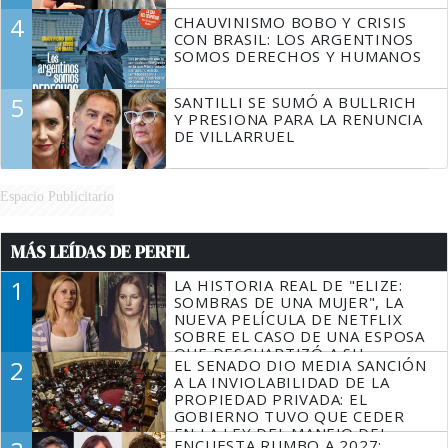
4
CHAUVINISMO BOBO Y CRISIS
CON BRASIL: LOS ARGENTINOS
SOMOS DERECHOS Y HUMANOS
5
SANTILLI SE SUMÓ A BULLRICH
Y PRESIONA PARA LA RENUNCIA
DE VILLARRUEL
Espacio Publicitario
MÁS LEÍDAS DE PERFIL
1
LA HISTORIA REAL DE "ELIZE:
SOMBRAS DE UNA MUJER", LA
NUEVA PELÍCULA DE NETFLIX
SOBRE EL CASO DE UNA ESPOSA
QUE DESCUARTIZÓ A SU
2
EL SENADO DIO MEDIA SANCIÓN
MARIDO
A LA INVIOLABILIDAD DE LA
PROPIEDAD PRIVADA: EL
GOBIERNO TUVO QUE CEDER
EN LA LEY DEL MANEJO DEL
ENCUESTA RUMBO A 2027: