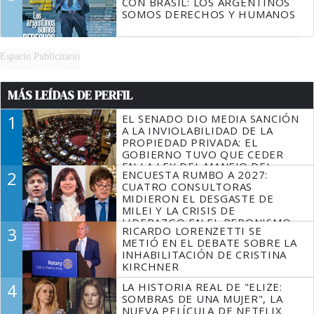
CON BRASIL: LOS ARGENTINOS
SOMOS DERECHOS Y HUMANOS
Espacio Publicitario
MÁS LEÍDAS DE PERFIL
1
EL SENADO DIO MEDIA SANCIÓN
A LA INVIOLABILIDAD DE LA
PROPIEDAD PRIVADA: EL
GOBIERNO TUVO QUE CEDER
EN LA LEY DEL MANEJO DEL
2
ENCUESTA RUMBO A 2027:
FUEGO
CUATRO CONSULTORAS
MIDIERON EL DESGASTE DE
MILEI Y LA CRISIS DE
LIDERAZGO EN EL PERONISMO
3
RICARDO LORENZETTI SE
METIÓ EN EL DEBATE SOBRE LA
INHABILITACIÓN DE CRISTINA
KIRCHNER
4
LA HISTORIA REAL DE "ELIZE:
SOMBRAS DE UNA MUJER", LA
NUEVA PELÍCULA DE NETFLIX