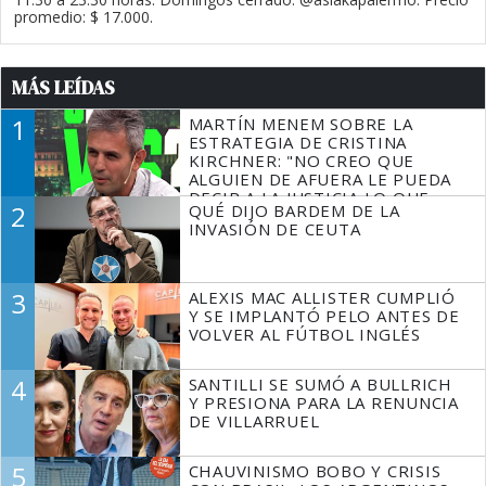
promedio: $ 17.000.
MÁS LEÍDAS
1
MARTÍN MENEM SOBRE LA
ESTRATEGIA DE CRISTINA
KIRCHNER: "NO CREO QUE
ALGUIEN DE AFUERA LE PUEDA
DECIR A LA JUSTICIA LO QUE
2
QUÉ DIJO BARDEM DE LA
TIENE QUE HACER"
INVASIÓN DE CEUTA
3
ALEXIS MAC ALLISTER CUMPLIÓ
Y SE IMPLANTÓ PELO ANTES DE
VOLVER AL FÚTBOL INGLÉS
4
SANTILLI SE SUMÓ A BULLRICH
Y PRESIONA PARA LA RENUNCIA
DE VILLARRUEL
5
CHAUVINISMO BOBO Y CRISIS