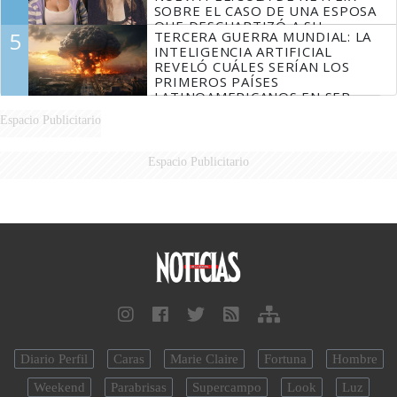
SOBRE EL CASO DE UNA ESPOSA
QUE DESCUARTIZÓ A SU
5
TERCERA GUERRA MUNDIAL: LA
MARIDO
INTELIGENCIA ARTIFICIAL
REVELÓ CUÁLES SERÍAN LOS
PRIMEROS PAÍSES
LATINOAMERICANOS EN SER
DERROTADOS
Espacio Publicitario
Espacio Publicitario
Diario Perfil
Caras
Marie Claire
Fortuna
Hombre
Weekend
Parabrisas
Supercampo
Look
Luz