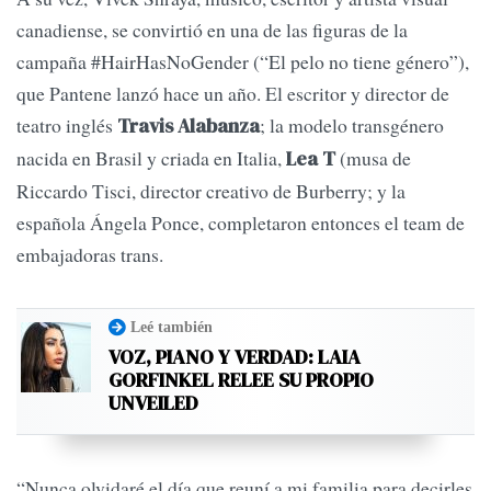
canadiense, se convirtió en una de las figuras de la
campaña #HairHasNoGender (“El pelo no tiene género”),
que Pantene lanzó hace un año. El escritor y director de
teatro inglés
; la modelo transgénero
Travis Alabanza
nacida en Brasil y criada en Italia,
(musa de
Lea T
Riccardo Tisci, director creativo de Burberry; y la
española Ángela Ponce, completaron entonces el team de
embajadoras trans.
Leé también
VOZ, PIANO Y VERDAD: LAIA
GORFINKEL RELEE SU PROPIO
UNVEILED
“Nunca olvidaré el día que reuní a mi familia para decirles