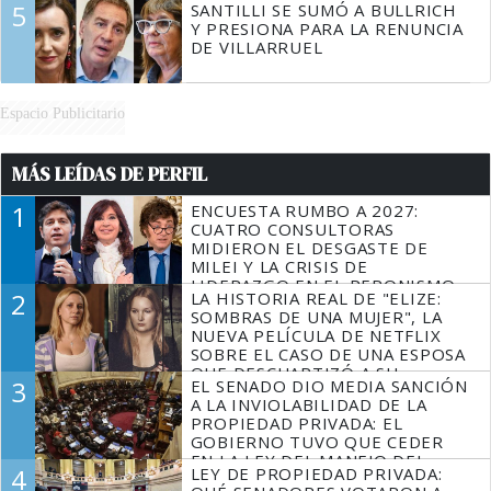
5
SANTILLI SE SUMÓ A BULLRICH
Y PRESIONA PARA LA RENUNCIA
DE VILLARRUEL
Espacio Publicitario
MÁS LEÍDAS DE PERFIL
1
ENCUESTA RUMBO A 2027:
CUATRO CONSULTORAS
MIDIERON EL DESGASTE DE
MILEI Y LA CRISIS DE
LIDERAZGO EN EL PERONISMO
2
LA HISTORIA REAL DE "ELIZE:
SOMBRAS DE UNA MUJER", LA
NUEVA PELÍCULA DE NETFLIX
SOBRE EL CASO DE UNA ESPOSA
QUE DESCUARTIZÓ A SU
3
EL SENADO DIO MEDIA SANCIÓN
MARIDO
A LA INVIOLABILIDAD DE LA
PROPIEDAD PRIVADA: EL
GOBIERNO TUVO QUE CEDER
EN LA LEY DEL MANEJO DEL
4
LEY DE PROPIEDAD PRIVADA:
FUEGO