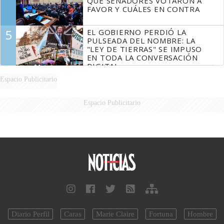
QUÉ SENADORES VOTARON A
FAVOR Y CUÁLES EN CONTRA
5
EL GOBIERNO PERDIÓ LA
PULSEADA DEL NOMBRE: LA
"LEY DE TIERRAS" SE IMPUSO
EN TODA LA CONVERSACIÓN
DIGITAL
Espacio Publicitario
Espacio Publicitario
Diario Perfil
Caras
Marie Claire
Fortuna
Hombre