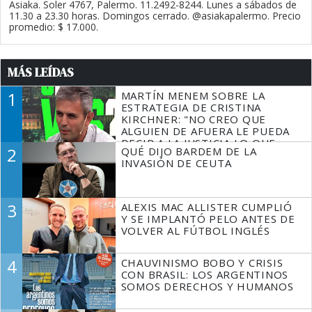
Asiaka. Soler 4767, Palermo. 11.2492-8244. Lunes a sábados de
11.30 a 23.30 horas. Domingos cerrado. @asiakapalermo. Precio
promedio: $ 17.000.
MÁS LEÍDAS
1
MARTÍN MENEM SOBRE LA
ESTRATEGIA DE CRISTINA
KIRCHNER: "NO CREO QUE
ALGUIEN DE AFUERA LE PUEDA
DECIR A LA JUSTICIA LO QUE
2
QUÉ DIJO BARDEM DE LA
TIENE QUE HACER"
INVASIÓN DE CEUTA
3
ALEXIS MAC ALLISTER CUMPLIÓ
Y SE IMPLANTÓ PELO ANTES DE
VOLVER AL FÚTBOL INGLÉS
4
CHAUVINISMO BOBO Y CRISIS
CON BRASIL: LOS ARGENTINOS
SOMOS DERECHOS Y HUMANOS