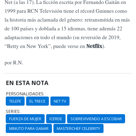
Net (a las 17). La ficción escrita por Fernando Gaitán en
1999 para RCN Televisión tiene el récord Guinnes como
la historia más aclamada del género: retransmitida en más
de 100 países y doblada a 15 idiomas, tiene además 22
adaptaciones en todo el mundo (su reversión de 2019,
“Betty en New York”, puede verse en
).
Netflix
por R.N.
EN ESTA NOTA
PERSONALIDADES:
TELEFE
EL TRECE
NET TV
SERIES:
FUERZA DE MUJER
ICERDE
SOBREVIVIENDO A ESCOBAR
MINUTO PARA GANAR
MASTERCHEF CELEBRITY