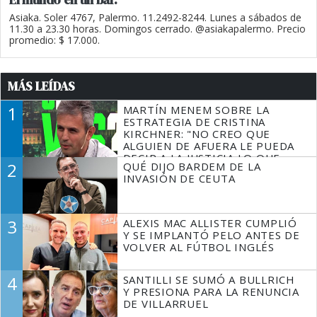
Asiaka. Soler 4767, Palermo. 11.2492-8244. Lunes a sábados de
11.30 a 23.30 horas. Domingos cerrado. @asiakapalermo. Precio
promedio: $ 17.000.
MÁS LEÍDAS
1
MARTÍN MENEM SOBRE LA
ESTRATEGIA DE CRISTINA
KIRCHNER: "NO CREO QUE
ALGUIEN DE AFUERA LE PUEDA
DECIR A LA JUSTICIA LO QUE
2
QUÉ DIJO BARDEM DE LA
TIENE QUE HACER"
INVASIÓN DE CEUTA
3
ALEXIS MAC ALLISTER CUMPLIÓ
Y SE IMPLANTÓ PELO ANTES DE
VOLVER AL FÚTBOL INGLÉS
4
SANTILLI SE SUMÓ A BULLRICH
Y PRESIONA PARA LA RENUNCIA
DE VILLARRUEL