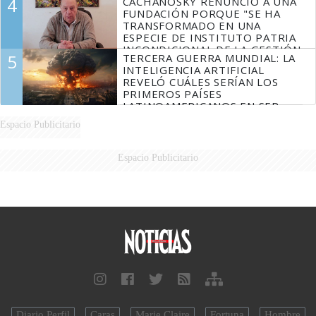
4
CACHANOSKY RENUNCIÓ A UNA
FUNDACIÓN PORQUE "SE HA
TRANSFORMADO EN UNA
ESPECIE DE INSTITUTO PATRIA
INCONDICIONAL DE LA GESTIÓN
5
TERCERA GUERRA MUNDIAL: LA
DE MILEI"
INTELIGENCIA ARTIFICIAL
REVELÓ CUÁLES SERÍAN LOS
PRIMEROS PAÍSES
LATINOAMERICANOS EN SER
DERROTADOS
Espacio Publicitario
Espacio Publicitario
Diario Perfil
Caras
Marie Claire
Fortuna
Hombre