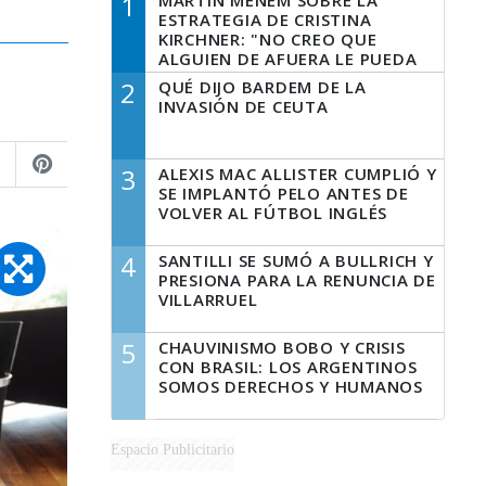
1
MARTÍN MENEM SOBRE LA
ESTRATEGIA DE CRISTINA
KIRCHNER: "NO CREO QUE
ALGUIEN DE AFUERA LE PUEDA
DECIR A LA JUSTICIA LO QUE
2
QUÉ DIJO BARDEM DE LA
TIENE QUE HACER"
INVASIÓN DE CEUTA
3
ALEXIS MAC ALLISTER CUMPLIÓ Y
SE IMPLANTÓ PELO ANTES DE
VOLVER AL FÚTBOL INGLÉS
4
SANTILLI SE SUMÓ A BULLRICH Y
PRESIONA PARA LA RENUNCIA DE
VILLARRUEL
5
CHAUVINISMO BOBO Y CRISIS
CON BRASIL: LOS ARGENTINOS
SOMOS DERECHOS Y HUMANOS
Espacio Publicitario