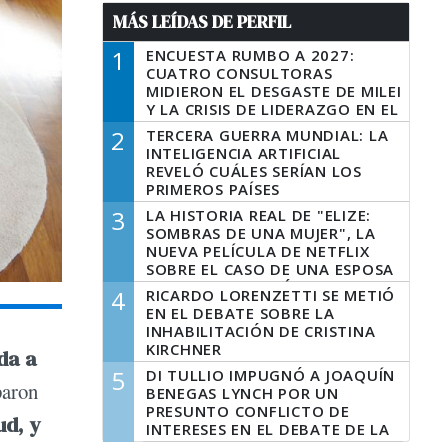
MÁS LEÍDAS DE PERFIL
1
ENCUESTA RUMBO A 2027:
CUATRO CONSULTORAS
MIDIERON EL DESGASTE DE MILEI
Y LA CRISIS DE LIDERAZGO EN EL
PERONISMO
2
TERCERA GUERRA MUNDIAL: LA
INTELIGENCIA ARTIFICIAL
REVELÓ CUÁLES SERÍAN LOS
PRIMEROS PAÍSES
LATINOAMERICANOS EN SER
3
LA HISTORIA REAL DE "ELIZE:
DERROTADOS
SOMBRAS DE UNA MUJER", LA
NUEVA PELÍCULA DE NETFLIX
SOBRE EL CASO DE UNA ESPOSA
QUE DESCUARTIZÓ A SU
4
RICARDO LORENZETTI SE METIÓ
MARIDO
EN EL DEBATE SOBRE LA
INHABILITACIÓN DE CRISTINA
KIRCHNER
da a
5
DI TULLIO IMPUGNÓ A JOAQUÍN
paron
BENEGAS LYNCH POR UN
PRESUNTO CONFLICTO DE
ud, y
INTERESES EN EL DEBATE DE LA
LEY DE TIERRAS