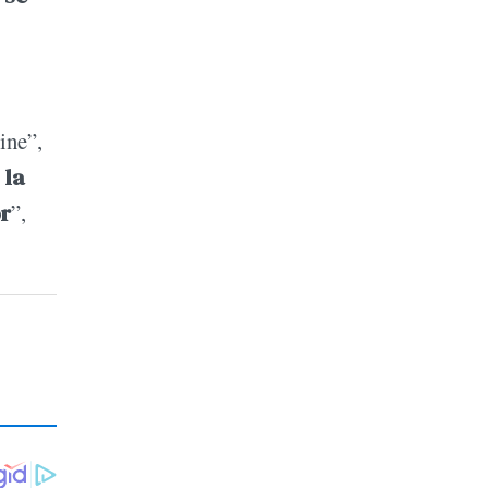
ine”,
 la
or
”,