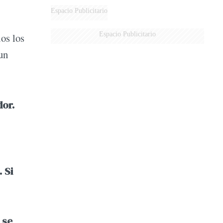
Espacio Publicitario
Espacio Publicitario
os los
un
dor.
 Si
 se