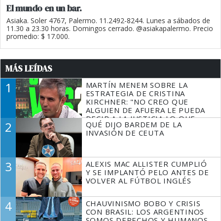
El mundo en un bar.
Asiaka. Soler 4767, Palermo. 11.2492-8244. Lunes a sábados de
11.30 a 23.30 horas. Domingos cerrado. @asiakapalermo. Precio
promedio: $ 17.000.
MÁS LEÍDAS
1
MARTÍN MENEM SOBRE LA
ESTRATEGIA DE CRISTINA
KIRCHNER: "NO CREO QUE
ALGUIEN DE AFUERA LE PUEDA
DECIR A LA JUSTICIA LO QUE
2
QUÉ DIJO BARDEM DE LA
TIENE QUE HACER"
INVASIÓN DE CEUTA
3
ALEXIS MAC ALLISTER CUMPLIÓ
Y SE IMPLANTÓ PELO ANTES DE
VOLVER AL FÚTBOL INGLÉS
4
CHAUVINISMO BOBO Y CRISIS
CON BRASIL: LOS ARGENTINOS
SOMOS DERECHOS Y HUMANOS