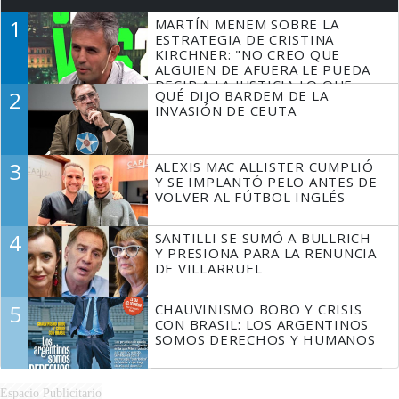
1
MARTÍN MENEM SOBRE LA
ESTRATEGIA DE CRISTINA
KIRCHNER: "NO CREO QUE
ALGUIEN DE AFUERA LE PUEDA
DECIR A LA JUSTICIA LO QUE
2
QUÉ DIJO BARDEM DE LA
TIENE QUE HACER"
INVASIÓN DE CEUTA
3
ALEXIS MAC ALLISTER CUMPLIÓ
Y SE IMPLANTÓ PELO ANTES DE
VOLVER AL FÚTBOL INGLÉS
4
SANTILLI SE SUMÓ A BULLRICH
Y PRESIONA PARA LA RENUNCIA
DE VILLARRUEL
5
CHAUVINISMO BOBO Y CRISIS
CON BRASIL: LOS ARGENTINOS
SOMOS DERECHOS Y HUMANOS
Espacio Publicitario