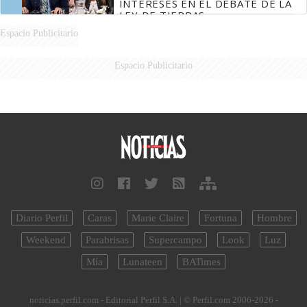
INTERESES EN EL DEBATE DE LA
LEY DE TIERRAS
Espacio Publicitario
Espacio Publicitario
Diario Perfil
Caras
Marie Claire
Fortuna
Hombre
Weekend
Parabrisas
Supercampo
Look
Luz
Mía
Lunateen
BATimes
noticias.perfil.com - Editorial Perfil S.A.
| © Perfil.com 2006-2026 -