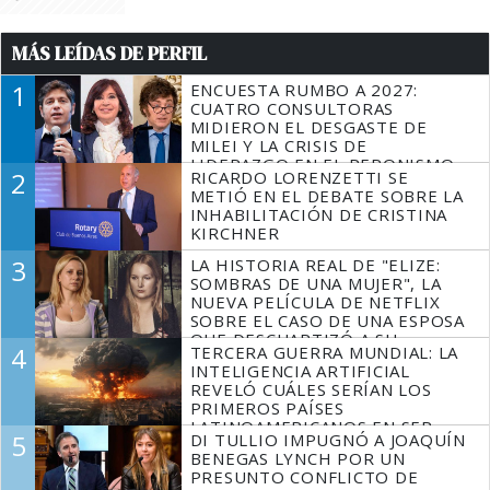
MÁS LEÍDAS DE PERFIL
1
ENCUESTA RUMBO A 2027:
CUATRO CONSULTORAS
MIDIERON EL DESGASTE DE
MILEI Y LA CRISIS DE
LIDERAZGO EN EL PERONISMO
2
RICARDO LORENZETTI SE
METIÓ EN EL DEBATE SOBRE LA
INHABILITACIÓN DE CRISTINA
KIRCHNER
3
LA HISTORIA REAL DE "ELIZE:
SOMBRAS DE UNA MUJER", LA
NUEVA PELÍCULA DE NETFLIX
SOBRE EL CASO DE UNA ESPOSA
QUE DESCUARTIZÓ A SU
4
TERCERA GUERRA MUNDIAL: LA
MARIDO
INTELIGENCIA ARTIFICIAL
REVELÓ CUÁLES SERÍAN LOS
PRIMEROS PAÍSES
LATINOAMERICANOS EN SER
5
DI TULLIO IMPUGNÓ A JOAQUÍN
DERROTADOS
BENEGAS LYNCH POR UN
PRESUNTO CONFLICTO DE