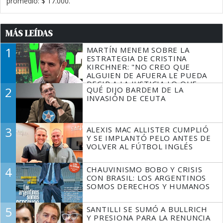
promedio: $ 17.000.
MÁS LEÍDAS
1
MARTÍN MENEM SOBRE LA
ESTRATEGIA DE CRISTINA
KIRCHNER: "NO CREO QUE
ALGUIEN DE AFUERA LE PUEDA
DECIR A LA JUSTICIA LO QUE
2
QUÉ DIJO BARDEM DE LA
TIENE QUE HACER"
INVASIÓN DE CEUTA
3
ALEXIS MAC ALLISTER CUMPLIÓ
Y SE IMPLANTÓ PELO ANTES DE
VOLVER AL FÚTBOL INGLÉS
4
CHAUVINISMO BOBO Y CRISIS
CON BRASIL: LOS ARGENTINOS
SOMOS DERECHOS Y HUMANOS
5
SANTILLI SE SUMÓ A BULLRICH
Y PRESIONA PARA LA RENUNCIA