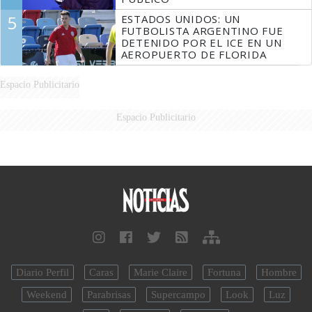
5
ESTADOS UNIDOS: UN
FUTBOLISTA ARGENTINO FUE
DETENIDO POR EL ICE EN UN
AEROPUERTO DE FLORIDA
Espacio Publicitario
Espacio Publicitario
Diario Perfil
Caras
Marie Claire
Fortuna
Hombre
Weekend
Parabrisas
Supercampo
Look
Luz