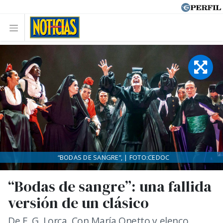
“BODAS DE SANGRE”, | FOTO:CEDOC
“Bodas de sangre”: una fallida
versión de un clásico
De F. G. Lorca. Con María Onetto y elenco.