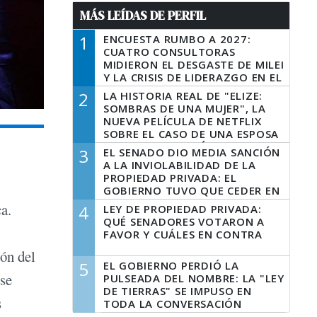
MÁS LEÍDAS DE PERFIL
1
ENCUESTA RUMBO A 2027:
CUATRO CONSULTORAS
MIDIERON EL DESGASTE DE MILEI
Y LA CRISIS DE LIDERAZGO EN EL
PERONISMO
2
LA HISTORIA REAL DE "ELIZE:
SOMBRAS DE UNA MUJER", LA
NUEVA PELÍCULA DE NETFLIX
SOBRE EL CASO DE UNA ESPOSA
QUE DESCUARTIZÓ A SU
3
EL SENADO DIO MEDIA SANCIÓN
MARIDO
A LA INVIOLABILIDAD DE LA
PROPIEDAD PRIVADA: EL
GOBIERNO TUVO QUE CEDER EN
LA LEY DEL MANEJO DEL FUEGO
a.
4
LEY DE PROPIEDAD PRIVADA:
QUÉ SENADORES VOTARON A
FAVOR Y CUÁLES EN CONTRA
ión del
5
EL GOBIERNO PERDIÓ LA
 se
PULSEADA DEL NOMBRE: LA "LEY
DE TIERRAS" SE IMPUSO EN
s
TODA LA CONVERSACIÓN
DIGITAL