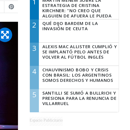
1
MARTÍN MENEM SOBRE LA
ESTRATEGIA DE CRISTINA
KIRCHNER: "NO CREO QUE
ALGUIEN DE AFUERA LE PUEDA
DECIR A LA JUSTICIA LO QUE
2
QUÉ DIJO BARDEM DE LA
TIENE QUE HACER"
INVASIÓN DE CEUTA
3
ALEXIS MAC ALLISTER CUMPLIÓ Y
SE IMPLANTÓ PELO ANTES DE
VOLVER AL FÚTBOL INGLÉS
4
CHAUVINISMO BOBO Y CRISIS
CON BRASIL: LOS ARGENTINOS
SOMOS DERECHOS Y HUMANOS
5
SANTILLI SE SUMÓ A BULLRICH Y
PRESIONA PARA LA RENUNCIA DE
VILLARRUEL
Espacio Publicitario