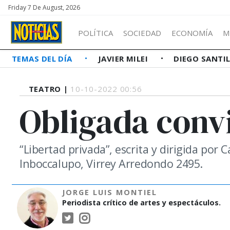
Friday 7 De August, 2026
POLÍTICA
SOCIEDAD
ECONOMÍA
M
TEMAS DEL DÍA
JAVIER MILEI
DIEGO SANTI
TEATRO |
10-10-2022 00:56
Obligada conv
“Libertad privada”, escrita y dirigida por C
Inboccalupo, Virrey Arredondo 2495.
JORGE LUIS MONTIEL
Periodista crítico de artes y espectáculos.