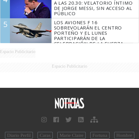
A LAS 20.30: VELATORIO ÍNTIMO
DE JORGE MESSI, SIN ACCESO AL
PÚBLICO
5
LOS AVIONES F 16
SOBREVOLARÁN EL CENTRO
PORTEÑO Y EL LUNES
PARTICIPARÁN DE LA
CELEBRACIÓN DE LA FUERZA
AÉREA
Espacio Publicitario
Espacio Publicitario
Diario Perfil
Caras
Marie Claire
Fortuna
Hombre