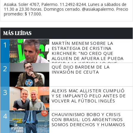
Asiaka. Soler 4767, Palermo. 11.2492-8244. Lunes a sábados de
11.30 a 23.30 horas. Domingos cerrado. @asiakapalermo. Precio
promedio: $ 17.000.
MÁS LEÍDAS
1
MARTÍN MENEM SOBRE LA
ESTRATEGIA DE CRISTINA
KIRCHNER: "NO CREO QUE
ALGUIEN DE AFUERA LE PUEDA
DECIR A LA JUSTICIA LO QUE
2
QUÉ DIJO BARDEM DE LA
TIENE QUE HACER"
INVASIÓN DE CEUTA
3
ALEXIS MAC ALLISTER CUMPLIÓ
Y SE IMPLANTÓ PELO ANTES DE
VOLVER AL FÚTBOL INGLÉS
4
CHAUVINISMO BOBO Y CRISIS
CON BRASIL: LOS ARGENTINOS
SOMOS DERECHOS Y HUMANOS