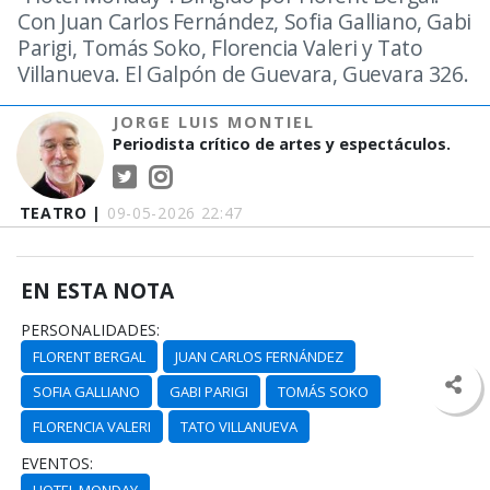
Con Juan Carlos Fernández, Sofia Galliano, Gabi
Parigi, Tomás Soko, Florencia Valeri y Tato
Villanueva. El Galpón de Guevara, Guevara 326.
JORGE LUIS MONTIEL
Periodista crítico de artes y espectáculos.
TEATRO |
09-05-2026 22:47
EN ESTA NOTA
PERSONALIDADES:
FLORENT BERGAL
JUAN CARLOS FERNÁNDEZ
SOFIA GALLIANO
GABI PARIGI
TOMÁS SOKO
FLORENCIA VALERI
TATO VILLANUEVA
EVENTOS: