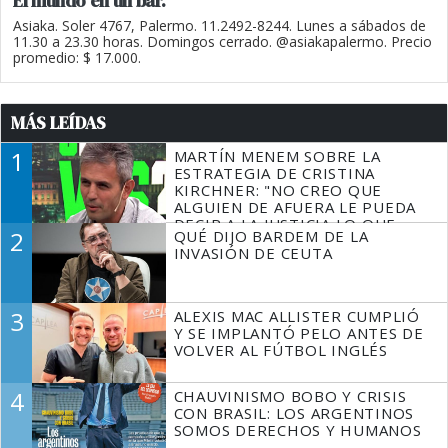
El mundo en un bar.
Asiaka. Soler 4767, Palermo. 11.2492-8244. Lunes a sábados de
11.30 a 23.30 horas. Domingos cerrado. @asiakapalermo. Precio
promedio: $ 17.000.
MÁS LEÍDAS
1
MARTÍN MENEM SOBRE LA
ESTRATEGIA DE CRISTINA
KIRCHNER: "NO CREO QUE
ALGUIEN DE AFUERA LE PUEDA
DECIR A LA JUSTICIA LO QUE
2
QUÉ DIJO BARDEM DE LA
TIENE QUE HACER"
INVASIÓN DE CEUTA
3
ALEXIS MAC ALLISTER CUMPLIÓ
Y SE IMPLANTÓ PELO ANTES DE
VOLVER AL FÚTBOL INGLÉS
4
CHAUVINISMO BOBO Y CRISIS
CON BRASIL: LOS ARGENTINOS
SOMOS DERECHOS Y HUMANOS