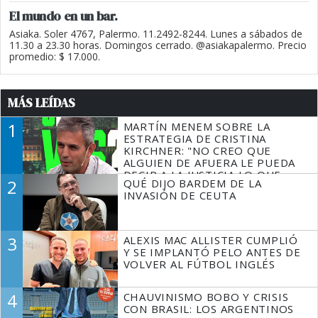
El mundo en un bar.
Asiaka. Soler 4767, Palermo. 11.2492-8244. Lunes a sábados de
11.30 a 23.30 horas. Domingos cerrado. @asiakapalermo. Precio
promedio: $ 17.000.
MÁS LEÍDAS
1
MARTÍN MENEM SOBRE LA
ESTRATEGIA DE CRISTINA
KIRCHNER: "NO CREO QUE
ALGUIEN DE AFUERA LE PUEDA
DECIR A LA JUSTICIA LO QUE
2
QUÉ DIJO BARDEM DE LA
TIENE QUE HACER"
INVASIÓN DE CEUTA
3
ALEXIS MAC ALLISTER CUMPLIÓ
Y SE IMPLANTÓ PELO ANTES DE
VOLVER AL FÚTBOL INGLÉS
4
CHAUVINISMO BOBO Y CRISIS
CON BRASIL: LOS ARGENTINOS