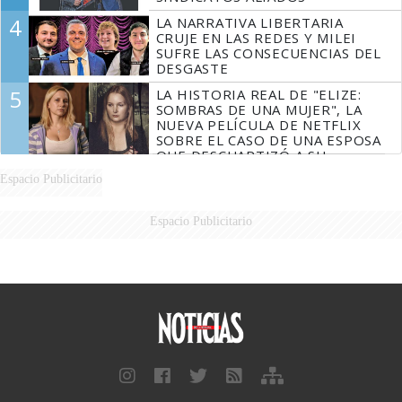
4
LA NARRATIVA LIBERTARIA
CRUJE EN LAS REDES Y MILEI
SUFRE LAS CONSECUENCIAS DEL
DESGASTE
5
LA HISTORIA REAL DE "ELIZE:
SOMBRAS DE UNA MUJER", LA
NUEVA PELÍCULA DE NETFLIX
SOBRE EL CASO DE UNA ESPOSA
QUE DESCUARTIZÓ A SU
MARIDO
Espacio Publicitario
Espacio Publicitario