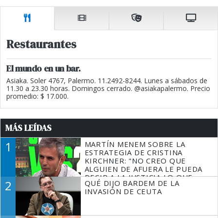
Restaurantes
El mundo en un bar.
Asiaka. Soler 4767, Palermo. 11.2492-8244. Lunes a sábados de
11.30 a 23.30 horas. Domingos cerrado. @asiakapalermo. Precio
promedio: $ 17.000.
MÁS LEÍDAS
1
MARTÍN MENEM SOBRE LA
ESTRATEGIA DE CRISTINA
KIRCHNER: "NO CREO QUE
ALGUIEN DE AFUERA LE PUEDA
DECIR A LA JUSTICIA LO QUE
2
QUÉ DIJO BARDEM DE LA
TIENE QUE HACER"
INVASIÓN DE CEUTA