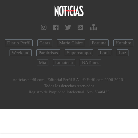
Diario Perfil
Caras
Marie Claire
Fortuna
Hombre
Weekend
Parabrisas
Supercampo
Look
Luz
Mía
Lunateen
BATimes
noticias.perfil.com - Editorial Perfil S.A.
| © Perfil.com 2006-2026 -
Todos los derechos reservados
Registro de Propiedad Intelectual: Nro. 5346433