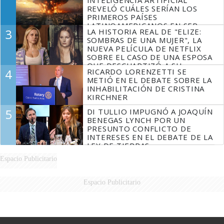
REVELÓ CUÁLES SERÍAN LOS
PRIMEROS PAÍSES
LATINOAMERICANOS EN SER
3
LA HISTORIA REAL DE "ELIZE:
DERROTADOS
SOMBRAS DE UNA MUJER", LA
NUEVA PELÍCULA DE NETFLIX
SOBRE EL CASO DE UNA ESPOSA
QUE DESCUARTIZÓ A SU
4
RICARDO LORENZETTI SE
MARIDO
METIÓ EN EL DEBATE SOBRE LA
INHABILITACIÓN DE CRISTINA
KIRCHNER
5
DI TULLIO IMPUGNÓ A JOAQUÍN
BENEGAS LYNCH POR UN
PRESUNTO CONFLICTO DE
INTERESES EN EL DEBATE DE LA
LEY DE TIERRAS
Espacio Publicitario
Espacio Publicitario