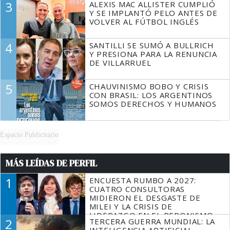
3
ALEXIS MAC ALLISTER CUMPLIÓ
Y SE IMPLANTÓ PELO ANTES DE
VOLVER AL FÚTBOL INGLÉS
4
SANTILLI SE SUMÓ A BULLRICH
Y PRESIONA PARA LA RENUNCIA
DE VILLARRUEL
5
CHAUVINISMO BOBO Y CRISIS
CON BRASIL: LOS ARGENTINOS
SOMOS DERECHOS Y HUMANOS
Espacio Publicitario
MÁS LEÍDAS DE PERFIL
1
ENCUESTA RUMBO A 2027:
CUATRO CONSULTORAS
MIDIERON EL DESGASTE DE
MILEI Y LA CRISIS DE
LIDERAZGO EN EL PERONISMO
2
TERCERA GUERRA MUNDIAL: LA
INTELIGENCIA ARTIFICIAL