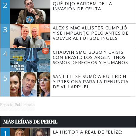
2
QUÉ DIJO BARDEM DE LA
TIENE QUE HACER"
INVASIÓN DE CEUTA
3
ALEXIS MAC ALLISTER CUMPLIÓ
Y SE IMPLANTÓ PELO ANTES DE
VOLVER AL FÚTBOL INGLÉS
4
CHAUVINISMO BOBO Y CRISIS
CON BRASIL: LOS ARGENTINOS
SOMOS DERECHOS Y HUMANOS
5
SANTILLI SE SUMÓ A BULLRICH
Y PRESIONA PARA LA RENUNCIA
DE VILLARRUEL
Espacio Publicitario
MÁS LEÍDAS DE PERFIL
1
LA HISTORIA REAL DE "ELIZE: