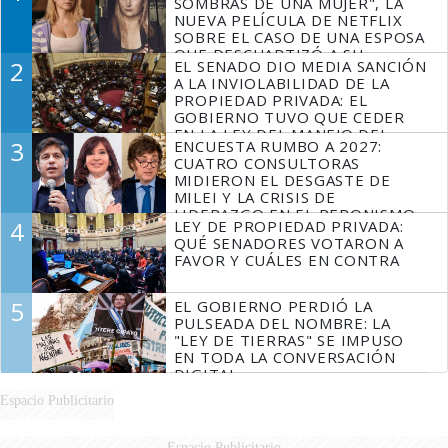
SOMBRAS DE UNA MUJER", LA
NUEVA PELÍCULA DE NETFLIX
SOBRE EL CASO DE UNA ESPOSA
QUE DESCUARTIZÓ A SU
2
EL SENADO DIO MEDIA SANCIÓN
MARIDO
A LA INVIOLABILIDAD DE LA
PROPIEDAD PRIVADA: EL
GOBIERNO TUVO QUE CEDER
EN LA LEY DEL MANEJO DEL
3
ENCUESTA RUMBO A 2027:
FUEGO
CUATRO CONSULTORAS
MIDIERON EL DESGASTE DE
MILEI Y LA CRISIS DE
LIDERAZGO EN EL PERONISMO
4
LEY DE PROPIEDAD PRIVADA:
QUÉ SENADORES VOTARON A
FAVOR Y CUÁLES EN CONTRA
5
EL GOBIERNO PERDIÓ LA
PULSEADA DEL NOMBRE: LA
"LEY DE TIERRAS" SE IMPUSO
EN TODA LA CONVERSACIÓN
DIGITAL
Espacio Publicitario
Espacio Publicitario