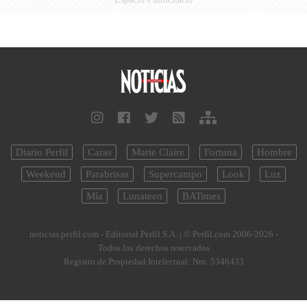
Diario Perfil
Caras
Marie Claire
Fortuna
Hombre
Weekend
Parabrisas
Supercampo
Look
Luz
Mía
Lunateen
BATimes
noticias.perfil.com - Editorial Perfil S.A.
| © Perfil.com 2006-2026 -
Todos los derechos reservados
Registro de Propiedad Intelectual: Nro. 5346433