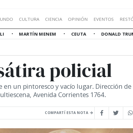
UNDO
CULTURA
CIENCIA
OPINIÓN
EVENTOS
REST
LLI
MARTÍN MENEM
CEUTA
DONALD TRU
átira policial
 en un pintoresco y vacío lugar. Dirección de
ultiescena, Avenida Corrientes 1764.
COMPARTÍ ESTA NOTA