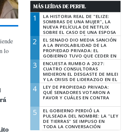
MÁS LEÍDAS DE PERFIL
1
LA HISTORIA REAL DE "ELIZE:
SOMBRAS DE UNA MUJER", LA
NUEVA PELÍCULA DE NETFLIX
SOBRE EL CASO DE UNA ESPOSA
QUE DESCUARTIZÓ A SU
2
EL SENADO DIO MEDIA SANCIÓN
tiende
MARIDO
A LA INVIOLABILIDAD DE LA
n lo
PROPIEDAD PRIVADA: EL
GOBIERNO TUVO QUE CEDER EN
LA LEY DEL MANEJO DEL FUEGO
3
ENCUESTA RUMBO A 2027:
CUATRO CONSULTORAS
MIDIERON EL DESGASTE DE MILEI
Y LA CRISIS DE LIDERAZGO EN EL
PERONISMO
4
LEY DE PROPIEDAD PRIVADA:
l
QUÉ SENADORES VOTARON A
FAVOR Y CUÁLES EN CONTRA
ará
5
EL GOBIERNO PERDIÓ LA
PULSEADA DEL NOMBRE: LA "LEY
DE TIERRAS" SE IMPUSO EN
TODA LA CONVERSACIÓN
ito
DIGITAL