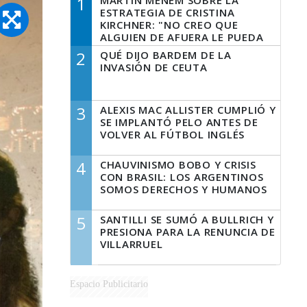
1
MARTÍN MENEM SOBRE LA
ESTRATEGIA DE CRISTINA
KIRCHNER: "NO CREO QUE
ALGUIEN DE AFUERA LE PUEDA
DECIR A LA JUSTICIA LO QUE
2
QUÉ DIJO BARDEM DE LA
TIENE QUE HACER"
INVASIÓN DE CEUTA
3
ALEXIS MAC ALLISTER CUMPLIÓ Y
SE IMPLANTÓ PELO ANTES DE
VOLVER AL FÚTBOL INGLÉS
4
CHAUVINISMO BOBO Y CRISIS
CON BRASIL: LOS ARGENTINOS
SOMOS DERECHOS Y HUMANOS
5
SANTILLI SE SUMÓ A BULLRICH Y
PRESIONA PARA LA RENUNCIA DE
VILLARRUEL
Espacio Publicitario