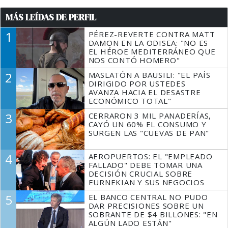
MÁS LEÍDAS DE PERFIL
1
PÉREZ-REVERTE CONTRA MATT
DAMON EN LA ODISEA: "NO ES
EL HÉROE MEDITERRÁNEO QUE
NOS CONTÓ HOMERO"
2
MASLATÓN A BAUSILI: "EL PAÍS
DIRIGIDO POR USTEDES
AVANZA HACIA EL DESASTRE
ECONÓMICO TOTAL"
3
CERRARON 3 MIL PANADERÍAS,
CAYÓ UN 60% EL CONSUMO Y
SURGEN LAS "CUEVAS DE PAN"
4
AEROPUERTOS: EL "EMPLEADO
FALLADO" DEBE TOMAR UNA
DECISIÓN CRUCIAL SOBRE
EURNEKIAN Y SUS NEGOCIOS
5
EL BANCO CENTRAL NO PUDO
DAR PRECISIONES SOBRE UN
SOBRANTE DE $4 BILLONES: "EN
ALGÚN LADO ESTÁN"