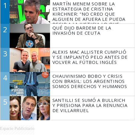
1
MARTÍN MENEM SOBRE LA
ESTRATEGIA DE CRISTINA
KIRCHNER: "NO CREO QUE
ALGUIEN DE AFUERA LE PUEDA
DECIR A LA JUSTICIA LO QUE
2
QUÉ DIJO BARDEM DE LA
TIENE QUE HACER"
INVASIÓN DE CEUTA
3
ALEXIS MAC ALLISTER CUMPLIÓ
Y SE IMPLANTÓ PELO ANTES DE
VOLVER AL FÚTBOL INGLÉS
4
CHAUVINISMO BOBO Y CRISIS
CON BRASIL: LOS ARGENTINOS
SOMOS DERECHOS Y HUMANOS
5
SANTILLI SE SUMÓ A BULLRICH
Y PRESIONA PARA LA RENUNCIA
DE VILLARRUEL
Espacio Publicitario