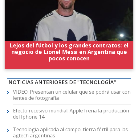
Lejos del fútbol y los grandes contratos: el
negocio de Lionel Messi en Argentina que
pocos conocen
NOTICIAS ANTERIORES DE "TECNOLOGÍA"
VIDEO: Presentan un celular que se podrá usar con
lentes de fotografía
Efecto recesivo mundial: Apple frena la producción
del Iphone 14
Tecnología aplicada al campo: tierra fértil para las
agtech argentinas