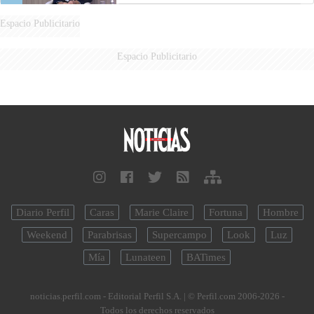
Espacio Publicitario
Espacio Publicitario
Diario Perfil
Caras
Marie Claire
Fortuna
Hombre
Weekend
Parabrisas
Supercampo
Look
Luz
Mía
Lunateen
BATimes
noticias.perfil.com - Editorial Perfil S.A.
| © Perfil.com 2006-2026 -
Todos los derechos reservados