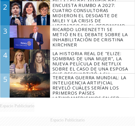
EN LA LEY DEL MANEJO DEL
2
ENCUESTA RUMBO A 2027:
FUEGO
CUATRO CONSULTORAS
MIDIERON EL DESGASTE DE
MILEI Y LA CRISIS DE
LIDERAZGO EN EL PERONISMO
3
RICARDO LORENZETTI SE
METIÓ EN EL DEBATE SOBRE LA
INHABILITACIÓN DE CRISTINA
KIRCHNER
4
LA HISTORIA REAL DE "ELIZE:
SOMBRAS DE UNA MUJER", LA
NUEVA PELÍCULA DE NETFLIX
SOBRE EL CASO DE UNA ESPOSA
QUE DESCUARTIZÓ A SU
5
TERCERA GUERRA MUNDIAL: LA
MARIDO
INTELIGENCIA ARTIFICIAL
REVELÓ CUÁLES SERÍAN LOS
PRIMEROS PAÍSES
LATINOAMERICANOS EN SER
DERROTADOS
Espacio Publicitario
Espacio Publicitario