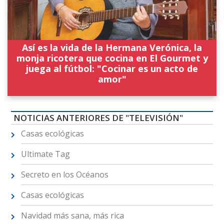
Así es la vida de la Hermana Verónica, la
monja ricotera que cocina en El Gourmet y
juega al fútbol: "Cocinar es un acto de
amor"
NOTICIAS ANTERIORES DE "TELEVISIÓN"
Casas ecológicas
Ultimate Tag
Secreto en los Océanos
Casas ecológicas
Navidad más sana, más rica