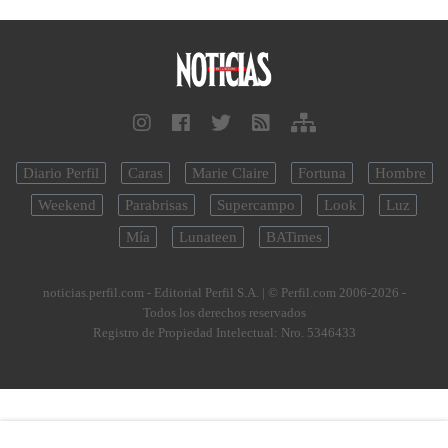
Diario Perfil
Caras
Marie Claire
Fortuna
Hombre
Weekend
Parabrisas
Supercampo
Look
Luz
Mía
Lunateen
BATimes
noticias.perfil.com - Editorial Perfil S.A.
| © Perfil.com 2006-2026 -
Todos los derechos reservados
Registro de Propiedad Intelectual: Nro. 5346433