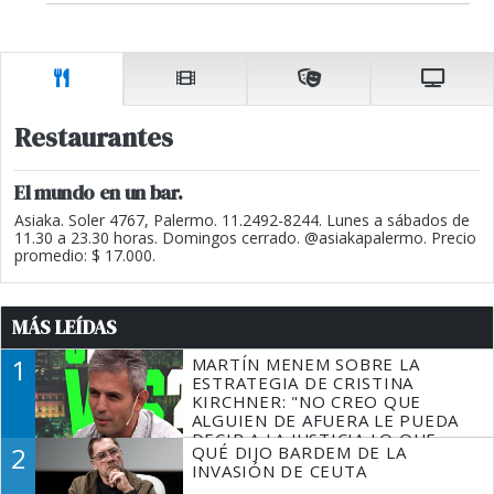
Restaurantes
El mundo en un bar.
Asiaka. Soler 4767, Palermo. 11.2492-8244. Lunes a sábados de
11.30 a 23.30 horas. Domingos cerrado. @asiakapalermo. Precio
promedio: $ 17.000.
MÁS LEÍDAS
1
MARTÍN MENEM SOBRE LA
ESTRATEGIA DE CRISTINA
KIRCHNER: "NO CREO QUE
ALGUIEN DE AFUERA LE PUEDA
DECIR A LA JUSTICIA LO QUE
2
QUÉ DIJO BARDEM DE LA
TIENE QUE HACER"
INVASIÓN DE CEUTA