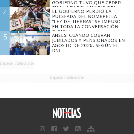
GOBIERNO TUVO QUE CEDER
EN LA LEY DEL MANEJO DEL
4
EL GOBIERNO PERDIÓ LA
FUEGO
PULSEADA DEL NOMBRE: LA
"LEY DE TIERRAS" SE IMPUSO
EN TODA LA CONVERSACIÓN
DIGITAL
5
ANSES: CUÁNDO COBRAN
JUBILADOS Y PENSIONADOS EN
AGOSTO DE 2026, SEGÚN EL
DNI
Espacio Publicitario
Espacio Publicitario