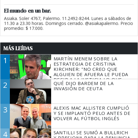
El mundo en un bar.
Asiaka. Soler 4767, Palermo. 11.2492-8244. Lunes a sábados de
11.30 a 23.30 horas. Domingos cerrado. @asiakapalermo. Precio
promedio: $ 17.000.
MÁS LEÍDAS
1
MARTÍN MENEM SOBRE LA
ESTRATEGIA DE CRISTINA
KIRCHNER: "NO CREO QUE
ALGUIEN DE AFUERA LE PUEDA
DECIR A LA JUSTICIA LO QUE
2
QUÉ DIJO BARDEM DE LA
TIENE QUE HACER"
INVASIÓN DE CEUTA
3
ALEXIS MAC ALLISTER CUMPLIÓ
Y SE IMPLANTÓ PELO ANTES DE
VOLVER AL FÚTBOL INGLÉS
4
SANTILLI SE SUMÓ A BULLRICH
Y PRESIONA PARA LA RENUNCIA