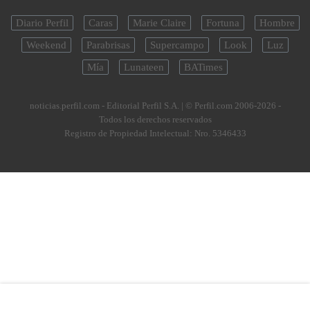
Diario Perfil
Caras
Marie Claire
Fortuna
Hombre
Weekend
Parabrisas
Supercampo
Look
Luz
Mía
Lunateen
BATimes
noticias.perfil.com - Editorial Perfil S.A.
| © Perfil.com 2006-2026 -
Todos los derechos reservados
Registro de Propiedad Intelectual: Nro. 5346433