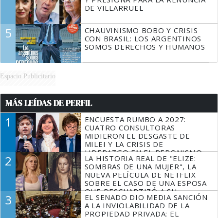
DE VILLARRUEL
5
CHAUVINISMO BOBO Y CRISIS
CON BRASIL: LOS ARGENTINOS
SOMOS DERECHOS Y HUMANOS
Espacio Publicitario
MÁS LEÍDAS DE PERFIL
1
ENCUESTA RUMBO A 2027:
CUATRO CONSULTORAS
MIDIERON EL DESGASTE DE
MILEI Y LA CRISIS DE
LIDERAZGO EN EL PERONISMO
2
LA HISTORIA REAL DE "ELIZE:
SOMBRAS DE UNA MUJER", LA
NUEVA PELÍCULA DE NETFLIX
SOBRE EL CASO DE UNA ESPOSA
QUE DESCUARTIZÓ A SU
3
EL SENADO DIO MEDIA SANCIÓN
MARIDO
A LA INVIOLABILIDAD DE LA
PROPIEDAD PRIVADA: EL