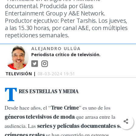
documental. Producida por Glass
Entertainment Group y A&E Network.
Productor ejecutivo: Peter Tarshis. Los jueves,
a las 15.30 horas, por canal A&E, con múltiples
repeticiones semanales.
ALEJANDRO ULLÚA
Periodista crítico de televisión.
TELEVISIÓN |
08-03-2024 19:51
T
RES ESTRELLAS Y MEDIA
Desde hace años, el “
” es uno de los
True Crime
que arrasa entre la
géneros televisivos de moda
audiencia. Las
series y películas documentales sobre
se han convertido en estrenos
crímenes reales