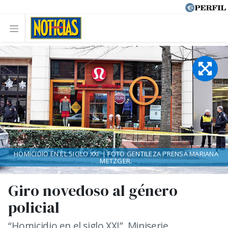
HOMICIDIO EN EL SIGLO XXI. | FOTO:GENTILEZA PRENSA MARIANA
METZGER.
Giro novedoso al género
policial
“Homicidio en el siglo XXI”. Miniserie