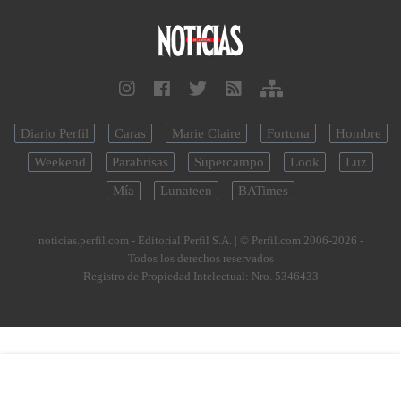
Diario Perfil
Caras
Marie Claire
Fortuna
Hombre
Weekend
Parabrisas
Supercampo
Look
Luz
Mía
Lunateen
BATimes
noticias.perfil.com - Editorial Perfil S.A.
| © Perfil.com 2006-2026 -
Todos los derechos reservados
Registro de Propiedad Intelectual: Nro. 5346433