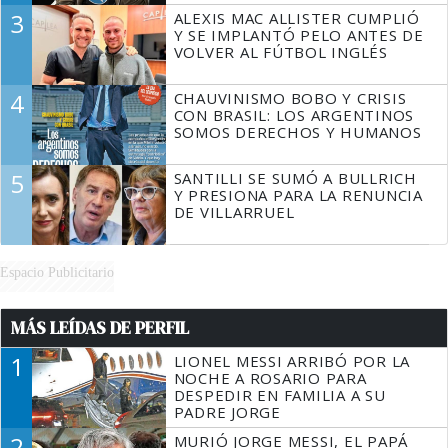
3
ALEXIS MAC ALLISTER CUMPLIÓ
Y SE IMPLANTÓ PELO ANTES DE
VOLVER AL FÚTBOL INGLÉS
4
CHAUVINISMO BOBO Y CRISIS
CON BRASIL: LOS ARGENTINOS
SOMOS DERECHOS Y HUMANOS
5
SANTILLI SE SUMÓ A BULLRICH
Y PRESIONA PARA LA RENUNCIA
DE VILLARRUEL
Espacio Publicitario
MÁS LEÍDAS DE PERFIL
1
LIONEL MESSI ARRIBÓ POR LA
NOCHE A ROSARIO PARA
DESPEDIR EN FAMILIA A SU
PADRE JORGE
2
MURIÓ JORGE MESSI, EL PAPÁ