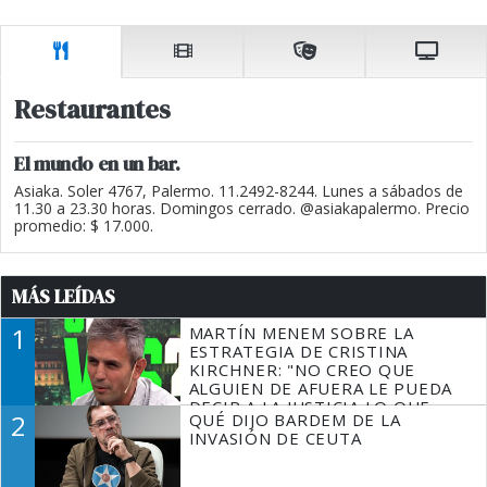
Restaurantes
El mundo en un bar.
Asiaka. Soler 4767, Palermo. 11.2492-8244. Lunes a sábados de
11.30 a 23.30 horas. Domingos cerrado. @asiakapalermo. Precio
promedio: $ 17.000.
MÁS LEÍDAS
1
MARTÍN MENEM SOBRE LA
ESTRATEGIA DE CRISTINA
KIRCHNER: "NO CREO QUE
ALGUIEN DE AFUERA LE PUEDA
DECIR A LA JUSTICIA LO QUE
2
QUÉ DIJO BARDEM DE LA
TIENE QUE HACER"
INVASIÓN DE CEUTA