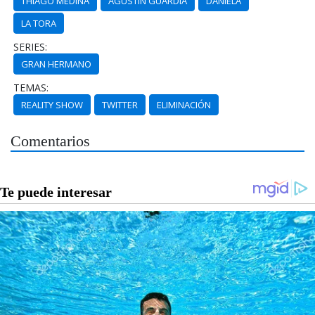
THIAGO MEDINA
AGUSTÍN GUARDIA
DANIELA
LA TORA
SERIES:
GRAN HERMANO
TEMAS:
REALITY SHOW
TWITTER
ELIMINACIÓN
Comentarios