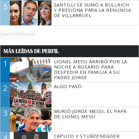
5
SANTILLI SE SUMÓ A BULLRICH
Y PRESIONA PARA LA RENUNCIA
DE VILLARRUEL
Espacio Publicitario
MÁS LEÍDAS DE PERFIL
1
LIONEL MESSI ARRIBÓ POR LA
NOCHE A ROSARIO PARA
DESPEDIR EN FAMILIA A SU
PADRE JORGE
2
ALGO PASÓ
3
MURIÓ JORGE MESSI, EL PAPÁ
DE LIONEL MESSI
4
CAPUTO Y STURZENEGGER