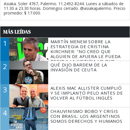
Asiaka. Soler 4767, Palermo. 11.2492-8244. Lunes a sábados de
11.30 a 23.30 horas. Domingos cerrado. @asiakapalermo. Precio
promedio: $ 17.000.
MÁS LEÍDAS
1
MARTÍN MENEM SOBRE LA
ESTRATEGIA DE CRISTINA
KIRCHNER: "NO CREO QUE
ALGUIEN DE AFUERA LE PUEDA
DECIR A LA JUSTICIA LO QUE
2
QUÉ DIJO BARDEM DE LA
TIENE QUE HACER"
INVASIÓN DE CEUTA
3
ALEXIS MAC ALLISTER CUMPLIÓ
Y SE IMPLANTÓ PELO ANTES DE
VOLVER AL FÚTBOL INGLÉS
4
CHAUVINISMO BOBO Y CRISIS
CON BRASIL: LOS ARGENTINOS
SOMOS DERECHOS Y HUMANOS