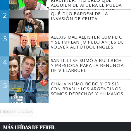
KIRCHNER: "NO CREO QUE
ALGUIEN DE AFUERA LE PUEDA
DECIR A LA JUSTICIA LO QUE
2
QUÉ DIJO BARDEM DE LA
TIENE QUE HACER"
INVASIÓN DE CEUTA
3
ALEXIS MAC ALLISTER CUMPLIÓ
Y SE IMPLANTÓ PELO ANTES DE
VOLVER AL FÚTBOL INGLÉS
4
SANTILLI SE SUMÓ A BULLRICH
Y PRESIONA PARA LA RENUNCIA
DE VILLARRUEL
5
CHAUVINISMO BOBO Y CRISIS
CON BRASIL: LOS ARGENTINOS
SOMOS DERECHOS Y HUMANOS
Espacio Publicitario
MÁS LEÍDAS DE PERFIL