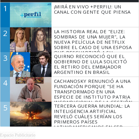
1
¡MIRÁ EN VIVO +PERFIL!: UN
CANAL CON GENTE QUE PIENSA
2
LA HISTORIA REAL DE "ELIZE:
SOMBRAS DE UNA MUJER", LA
NUEVA PELÍCULA DE NETFLIX
SOBRE EL CASO DE UNA ESPOSA
QUE DESCUARTIZÓ A SU
3
QUIRNO RECONOCIÓ QUE EL
MARIDO
GOBIERNO DE LULA SOLICITÓ
EL RETIRO DEL EMBAJADOR
ARGENTINO EN BRASIL
4
CACHANOSKY RENUNCIÓ A UNA
FUNDACIÓN PORQUE "SE HA
TRANSFORMADO EN UNA
ESPECIE DE INSTITUTO PATRIA
INCONDICIONAL DE LA GESTIÓN
5
TERCERA GUERRA MUNDIAL: LA
DE MILEI"
INTELIGENCIA ARTIFICIAL
REVELÓ CUÁLES SERÍAN LOS
PRIMEROS PAÍSES
LATINOAMERICANOS EN SER
DERROTADOS
Espacio Publicitario