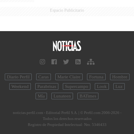
Espacio Publicitario
Diario Perfil
Caras
Marie Claire
Fortuna
Hombre
Weekend
Parabrisas
Supercampo
Look
Luz
Mía
Lunateen
BATimes
noticias.perfil.com - Editorial Perfil S.A.
| © Perfil.com 2006-2026 -
Todos los derechos reservados
Registro de Propiedad Intelectual: Nro. 5346433