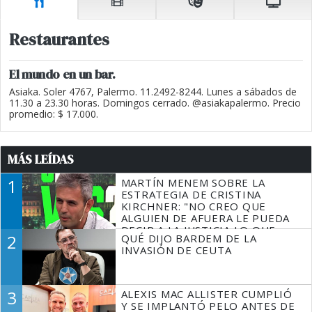
Restaurantes
El mundo en un bar.
Asiaka. Soler 4767, Palermo. 11.2492-8244. Lunes a sábados de
11.30 a 23.30 horas. Domingos cerrado. @asiakapalermo. Precio
promedio: $ 17.000.
MÁS LEÍDAS
1
MARTÍN MENEM SOBRE LA
ESTRATEGIA DE CRISTINA
KIRCHNER: "NO CREO QUE
ALGUIEN DE AFUERA LE PUEDA
DECIR A LA JUSTICIA LO QUE
2
QUÉ DIJO BARDEM DE LA
TIENE QUE HACER"
INVASIÓN DE CEUTA
3
ALEXIS MAC ALLISTER CUMPLIÓ
Y SE IMPLANTÓ PELO ANTES DE