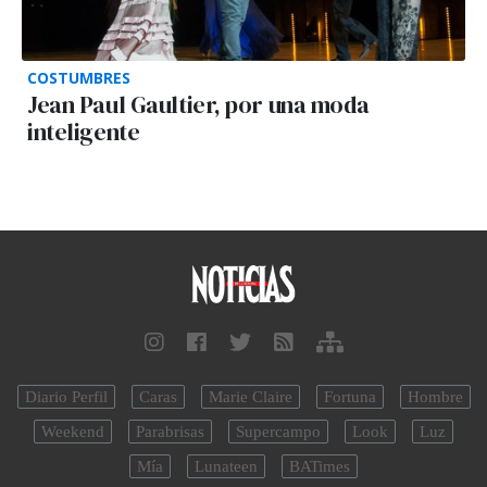
COSTUMBRES
Jean Paul Gaultier, por una moda
inteligente
Diario Perfil
Caras
Marie Claire
Fortuna
Hombre
Weekend
Parabrisas
Supercampo
Look
Luz
Mía
Lunateen
BATimes