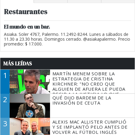
Restaurantes
El mundo en un bar.
Asiaka. Soler 4767, Palermo. 11.2492-8244. Lunes a sábados de
11.30 a 23.30 horas. Domingos cerrado. @asiakapalermo. Precio
promedio: $ 17.000.
MÁS LEÍDAS
1
MARTÍN MENEM SOBRE LA
ESTRATEGIA DE CRISTINA
KIRCHNER: "NO CREO QUE
ALGUIEN DE AFUERA LE PUEDA
DECIR A LA JUSTICIA LO QUE
2
QUÉ DIJO BARDEM DE LA
TIENE QUE HACER"
INVASIÓN DE CEUTA
3
ALEXIS MAC ALLISTER CUMPLIÓ
Y SE IMPLANTÓ PELO ANTES DE
VOLVER AL FÚTBOL INGLÉS