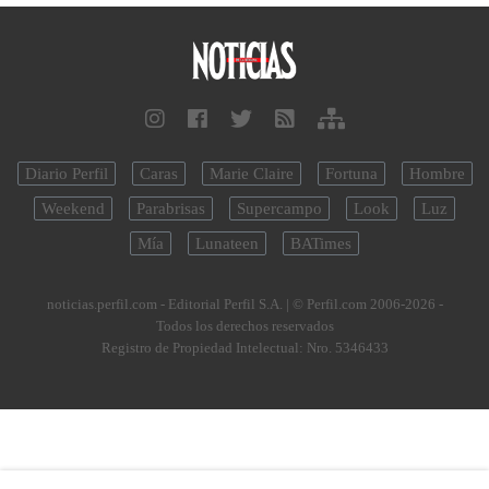
Diario Perfil
Caras
Marie Claire
Fortuna
Hombre
Weekend
Parabrisas
Supercampo
Look
Luz
Mía
Lunateen
BATimes
noticias.perfil.com - Editorial Perfil S.A.
| © Perfil.com 2006-2026 -
Todos los derechos reservados
Registro de Propiedad Intelectual: Nro. 5346433