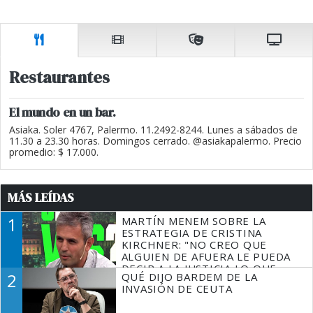
Restaurantes
El mundo en un bar.
Asiaka. Soler 4767, Palermo. 11.2492-8244. Lunes a sábados de
11.30 a 23.30 horas. Domingos cerrado. @asiakapalermo. Precio
promedio: $ 17.000.
MÁS LEÍDAS
1
MARTÍN MENEM SOBRE LA
ESTRATEGIA DE CRISTINA
KIRCHNER: "NO CREO QUE
ALGUIEN DE AFUERA LE PUEDA
DECIR A LA JUSTICIA LO QUE
2
QUÉ DIJO BARDEM DE LA
TIENE QUE HACER"
INVASIÓN DE CEUTA