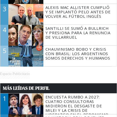
3
ALEXIS MAC ALLISTER CUMPLIÓ
Y SE IMPLANTÓ PELO ANTES DE
VOLVER AL FÚTBOL INGLÉS
4
SANTILLI SE SUMÓ A BULLRICH
Y PRESIONA PARA LA RENUNCIA
DE VILLARRUEL
5
CHAUVINISMO BOBO Y CRISIS
CON BRASIL: LOS ARGENTINOS
SOMOS DERECHOS Y HUMANOS
Espacio Publicitario
MÁS LEÍDAS DE PERFIL
1
ENCUESTA RUMBO A 2027:
CUATRO CONSULTORAS
MIDIERON EL DESGASTE DE
MILEI Y LA CRISIS DE
LIDERAZGO EN EL PERONISMO