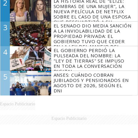
2
LA HISTORIA REAL DE "ELIZE:
SOMBRAS DE UNA MUJER", LA
NUEVA PELÍCULA DE NETFLIX
SOBRE EL CASO DE UNA ESPOSA
QUE DESCUARTIZÓ A SU
3
EL SENADO DIO MEDIA SANCIÓN
MARIDO
A LA INVIOLABILIDAD DE LA
PROPIEDAD PRIVADA: EL
GOBIERNO TUVO QUE CEDER
EN LA LEY DEL MANEJO DEL
4
EL GOBIERNO PERDIÓ LA
FUEGO
PULSEADA DEL NOMBRE: LA
"LEY DE TIERRAS" SE IMPUSO
EN TODA LA CONVERSACIÓN
DIGITAL
5
ANSES: CUÁNDO COBRAN
JUBILADOS Y PENSIONADOS EN
AGOSTO DE 2026, SEGÚN EL
DNI
Espacio Publicitario
Espacio Publicitario