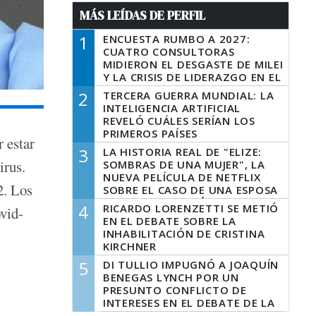
MÁS LEÍDAS DE PERFIL
1
ENCUESTA RUMBO A 2027:
CUATRO CONSULTORAS
MIDIERON EL DESGASTE DE MILEI
Y LA CRISIS DE LIDERAZGO EN EL
PERONISMO
2
TERCERA GUERRA MUNDIAL: LA
INTELIGENCIA ARTIFICIAL
REVELÓ CUÁLES SERÍAN LOS
PRIMEROS PAÍSES
 estar
LATINOAMERICANOS EN SER
3
LA HISTORIA REAL DE "ELIZE:
DERROTADOS
irus.
SOMBRAS DE UNA MUJER", LA
NUEVA PELÍCULA DE NETFLIX
2. Los
SOBRE EL CASO DE UNA ESPOSA
QUE DESCUARTIZÓ A SU
4
RICARDO LORENZETTI SE METIÓ
ovid-
MARIDO
EN EL DEBATE SOBRE LA
INHABILITACIÓN DE CRISTINA
KIRCHNER
5
DI TULLIO IMPUGNÓ A JOAQUÍN
BENEGAS LYNCH POR UN
PRESUNTO CONFLICTO DE
INTERESES EN EL DEBATE DE LA
LEY DE TIERRAS