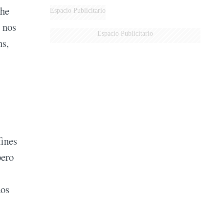
 he
Espacio Publicitario
 nos
Espacio Publicitario
ns,
fines
pero
dos