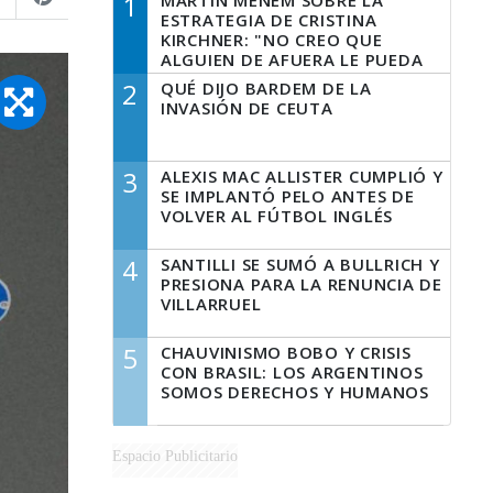
1
MARTÍN MENEM SOBRE LA
ESTRATEGIA DE CRISTINA
KIRCHNER: "NO CREO QUE
ALGUIEN DE AFUERA LE PUEDA
DECIR A LA JUSTICIA LO QUE
2
QUÉ DIJO BARDEM DE LA
TIENE QUE HACER"
INVASIÓN DE CEUTA
3
ALEXIS MAC ALLISTER CUMPLIÓ Y
SE IMPLANTÓ PELO ANTES DE
VOLVER AL FÚTBOL INGLÉS
4
SANTILLI SE SUMÓ A BULLRICH Y
PRESIONA PARA LA RENUNCIA DE
VILLARRUEL
5
CHAUVINISMO BOBO Y CRISIS
CON BRASIL: LOS ARGENTINOS
SOMOS DERECHOS Y HUMANOS
Espacio Publicitario