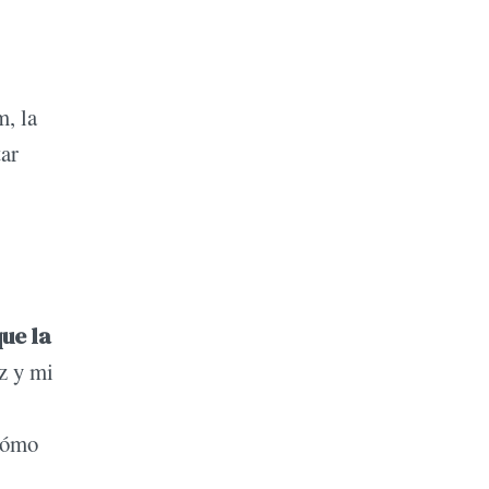
m, la
tar
que la
z y mi
 cómo