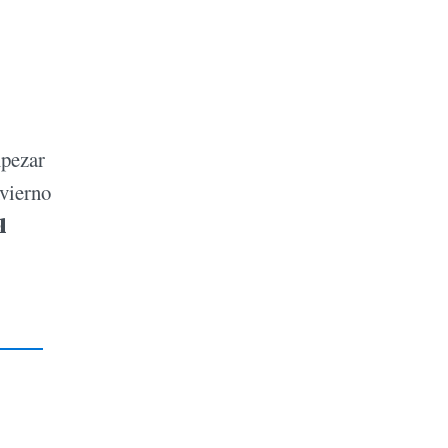
mpezar
nvierno
l