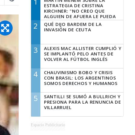
1
MARTÍN MENEM SOBRE LA
ESTRATEGIA DE CRISTINA
KIRCHNER: "NO CREO QUE
ALGUIEN DE AFUERA LE PUEDA
DECIR A LA JUSTICIA LO QUE
2
QUÉ DIJO BARDEM DE LA
TIENE QUE HACER"
INVASIÓN DE CEUTA
3
ALEXIS MAC ALLISTER CUMPLIÓ Y
SE IMPLANTÓ PELO ANTES DE
VOLVER AL FÚTBOL INGLÉS
4
CHAUVINISMO BOBO Y CRISIS
CON BRASIL: LOS ARGENTINOS
SOMOS DERECHOS Y HUMANOS
5
SANTILLI SE SUMÓ A BULLRICH Y
PRESIONA PARA LA RENUNCIA DE
VILLARRUEL
Espacio Publicitario