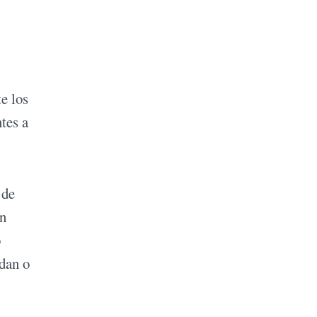
e los
ntes a
 de
in
o
dan o