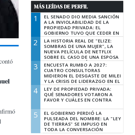
MÁS LEÍDAS DE PERFIL
1
EL SENADO DIO MEDIA SANCIÓN
A LA INVIOLABILIDAD DE LA
PROPIEDAD PRIVADA: EL
GOBIERNO TUVO QUE CEDER EN
LA LEY DEL MANEJO DEL FUEGO
2
LA HISTORIA REAL DE "ELIZE:
SOMBRAS DE UNA MUJER", LA
NUEVA PELÍCULA DE NETFLIX
SOBRE EL CASO DE UNA ESPOSA
 contó
QUE DESCUARTIZÓ A SU
3
ENCUESTA RUMBO A 2027:
MARIDO
CUATRO CONSULTORAS
MIDIERON EL DESGASTE DE MILEI
uel
Y LA CRISIS DE LIDERAZGO EN EL
PERONISMO
4
LEY DE PROPIEDAD PRIVADA:
QUÉ SENADORES VOTARON A
FAVOR Y CUÁLES EN CONTRA
onfirmó
5
EL GOBIERNO PERDIÓ LA
PULSEADA DEL NOMBRE: LA "LEY
l
DE TIERRAS" SE IMPUSO EN
TODA LA CONVERSACIÓN
DIGITAL