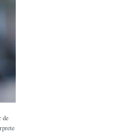
r de
rprete