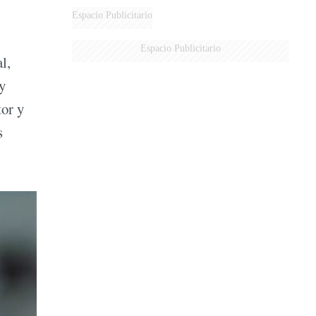
Espacio Publicitario
Espacio Publicitario
l,
y
tor y
s