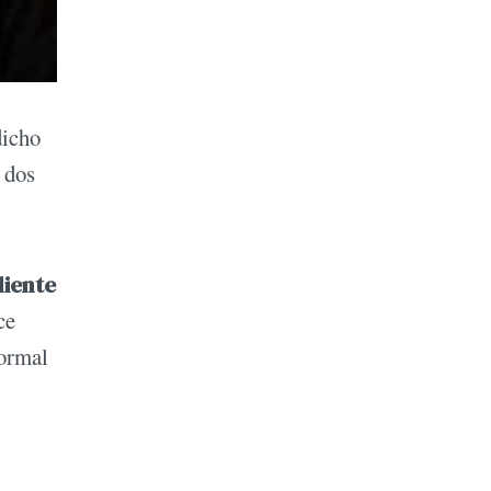
dicho
 dos
liente
ce
formal