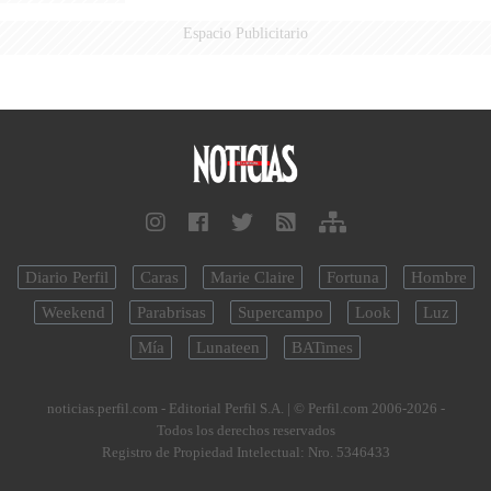
Espacio Publicitario
Diario Perfil
Caras
Marie Claire
Fortuna
Hombre
Weekend
Parabrisas
Supercampo
Look
Luz
Mía
Lunateen
BATimes
noticias.perfil.com - Editorial Perfil S.A.
| © Perfil.com 2006-2026 -
Todos los derechos reservados
Registro de Propiedad Intelectual: Nro. 5346433