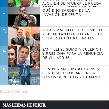
ALGUIEN DE AFUERA LE PUEDA
DECIR A LA JUSTICIA LO QUE
2
QUÉ DIJO BARDEM DE LA
TIENE QUE HACER"
INVASIÓN DE CEUTA
3
ALEXIS MAC ALLISTER CUMPLIÓ
Y SE IMPLANTÓ PELO ANTES DE
VOLVER AL FÚTBOL INGLÉS
4
SANTILLI SE SUMÓ A BULLRICH
Y PRESIONA PARA LA RENUNCIA
DE VILLARRUEL
5
CHAUVINISMO BOBO Y CRISIS
CON BRASIL: LOS ARGENTINOS
SOMOS DERECHOS Y HUMANOS
Espacio Publicitario
MÁS LEÍDAS DE PERFIL