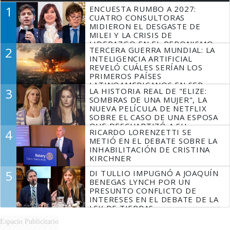
1
ENCUESTA RUMBO A 2027:
CUATRO CONSULTORAS
MIDIERON EL DESGASTE DE
MILEI Y LA CRISIS DE
LIDERAZGO EN EL PERONISMO
2
TERCERA GUERRA MUNDIAL: LA
INTELIGENCIA ARTIFICIAL
REVELÓ CUÁLES SERÍAN LOS
PRIMEROS PAÍSES
LATINOAMERICANOS EN SER
3
LA HISTORIA REAL DE "ELIZE:
DERROTADOS
SOMBRAS DE UNA MUJER", LA
NUEVA PELÍCULA DE NETFLIX
SOBRE EL CASO DE UNA ESPOSA
QUE DESCUARTIZÓ A SU
4
RICARDO LORENZETTI SE
MARIDO
METIÓ EN EL DEBATE SOBRE LA
INHABILITACIÓN DE CRISTINA
KIRCHNER
5
DI TULLIO IMPUGNÓ A JOAQUÍN
BENEGAS LYNCH POR UN
PRESUNTO CONFLICTO DE
INTERESES EN EL DEBATE DE LA
LEY DE TIERRAS
Espacio Publicitario