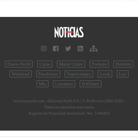
Diario Perfil
Caras
Marie Claire
Fortuna
Hombre
Weekend
Parabrisas
Supercampo
Look
Luz
Mía
Lunateen
BATimes
noticias.perfil.com - Editorial Perfil S.A.
| © Perfil.com 2006-2026 -
Todos los derechos reservados
Registro de Propiedad Intelectual: Nro. 5346433