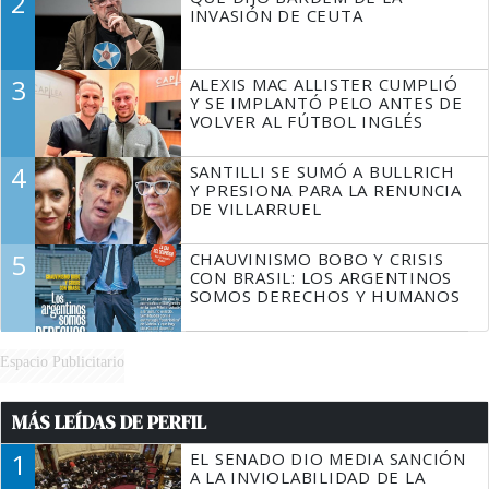
2
TIENE QUE HACER"
INVASIÓN DE CEUTA
3
ALEXIS MAC ALLISTER CUMPLIÓ
Y SE IMPLANTÓ PELO ANTES DE
VOLVER AL FÚTBOL INGLÉS
4
SANTILLI SE SUMÓ A BULLRICH
Y PRESIONA PARA LA RENUNCIA
DE VILLARRUEL
5
CHAUVINISMO BOBO Y CRISIS
CON BRASIL: LOS ARGENTINOS
SOMOS DERECHOS Y HUMANOS
Espacio Publicitario
MÁS LEÍDAS DE PERFIL
1
EL SENADO DIO MEDIA SANCIÓN
A LA INVIOLABILIDAD DE LA