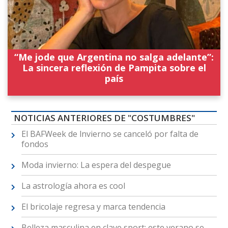
“Me jode que Argentina no salga adelante”:
La sincera reflexión de Pampita sobre el
país
NOTICIAS ANTERIORES DE "COSTUMBRES"
El BAFWeek de lnvierno se canceló por falta de
fondos
Moda invierno: La espera del despegue
La astrología ahora es cool
El bricolaje regresa y marca tendencia
Belleza masculina en clave sport: este verano se