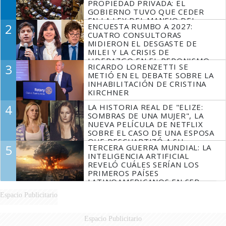
PROPIEDAD PRIVADA: EL
GOBIERNO TUVO QUE CEDER
EN LA LEY DEL MANEJO DEL
2
ENCUESTA RUMBO A 2027:
FUEGO
CUATRO CONSULTORAS
MIDIERON EL DESGASTE DE
MILEI Y LA CRISIS DE
LIDERAZGO EN EL PERONISMO
3
RICARDO LORENZETTI SE
METIÓ EN EL DEBATE SOBRE LA
INHABILITACIÓN DE CRISTINA
KIRCHNER
4
LA HISTORIA REAL DE "ELIZE:
SOMBRAS DE UNA MUJER", LA
NUEVA PELÍCULA DE NETFLIX
SOBRE EL CASO DE UNA ESPOSA
QUE DESCUARTIZÓ A SU
5
TERCERA GUERRA MUNDIAL: LA
MARIDO
INTELIGENCIA ARTIFICIAL
REVELÓ CUÁLES SERÍAN LOS
PRIMEROS PAÍSES
LATINOAMERICANOS EN SER
DERROTADOS
Espacio Publicitario
Espacio Publicitario