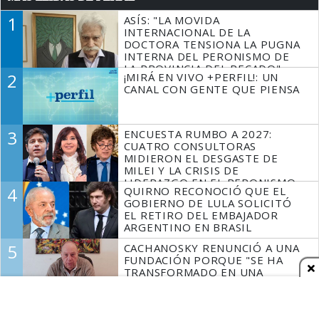
1
ASÍS: "LA MOVIDA
INTERNACIONAL DE LA
DOCTORA TENSIONA LA PUGNA
INTERNA DEL PERONISMO DE
LA PROVINCIA DEL PECADO"
2
¡MIRÁ EN VIVO +PERFIL!: UN
CANAL CON GENTE QUE PIENSA
3
ENCUESTA RUMBO A 2027:
CUATRO CONSULTORAS
MIDIERON EL DESGASTE DE
MILEI Y LA CRISIS DE
LIDERAZGO EN EL PERONISMO
4
QUIRNO RECONOCIÓ QUE EL
GOBIERNO DE LULA SOLICITÓ
EL RETIRO DEL EMBAJADOR
ARGENTINO EN BRASIL
5
CACHANOSKY RENUNCIÓ A UNA
FUNDACIÓN PORQUE "SE HA
TRANSFORMADO EN UNA
ESPECIE DE INSTITUTO PATRIA
INCONDICIONAL DE LA GESTIÓN
DE MILEI"
Espacio Publicitario