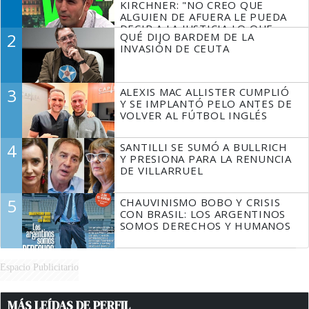
KIRCHNER: "NO CREO QUE
ALGUIEN DE AFUERA LE PUEDA
DECIR A LA JUSTICIA LO QUE
2
QUÉ DIJO BARDEM DE LA
TIENE QUE HACER"
INVASIÓN DE CEUTA
3
ALEXIS MAC ALLISTER CUMPLIÓ
Y SE IMPLANTÓ PELO ANTES DE
VOLVER AL FÚTBOL INGLÉS
4
SANTILLI SE SUMÓ A BULLRICH
Y PRESIONA PARA LA RENUNCIA
DE VILLARRUEL
5
CHAUVINISMO BOBO Y CRISIS
CON BRASIL: LOS ARGENTINOS
SOMOS DERECHOS Y HUMANOS
Espacio Publicitario
MÁS LEÍDAS DE PERFIL