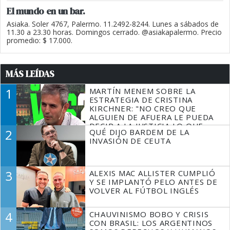
El mundo en un bar.
Asiaka. Soler 4767, Palermo. 11.2492-8244. Lunes a sábados de
11.30 a 23.30 horas. Domingos cerrado. @asiakapalermo. Precio
promedio: $ 17.000.
MÁS LEÍDAS
1
MARTÍN MENEM SOBRE LA
ESTRATEGIA DE CRISTINA
KIRCHNER: "NO CREO QUE
ALGUIEN DE AFUERA LE PUEDA
DECIR A LA JUSTICIA LO QUE
2
QUÉ DIJO BARDEM DE LA
TIENE QUE HACER"
INVASIÓN DE CEUTA
3
ALEXIS MAC ALLISTER CUMPLIÓ
Y SE IMPLANTÓ PELO ANTES DE
VOLVER AL FÚTBOL INGLÉS
4
CHAUVINISMO BOBO Y CRISIS
CON BRASIL: LOS ARGENTINOS