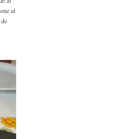
ue al
pone al
 de