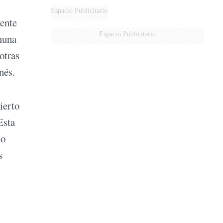
Espacio Publicitario
ente
Espacio Publicitario
omuna
otras
nés.
ierto
Esta
lo
s