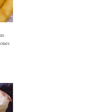
as
iones