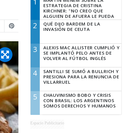
1
MARTÍN MENEM SOBRE LA
ESTRATEGIA DE CRISTINA
KIRCHNER: "NO CREO QUE
ALGUIEN DE AFUERA LE PUEDA
DECIR A LA JUSTICIA LO QUE
2
QUÉ DIJO BARDEM DE LA
TIENE QUE HACER"
INVASIÓN DE CEUTA
3
ALEXIS MAC ALLISTER CUMPLIÓ Y
SE IMPLANTÓ PELO ANTES DE
VOLVER AL FÚTBOL INGLÉS
4
SANTILLI SE SUMÓ A BULLRICH Y
PRESIONA PARA LA RENUNCIA DE
VILLARRUEL
5
CHAUVINISMO BOBO Y CRISIS
CON BRASIL: LOS ARGENTINOS
SOMOS DERECHOS Y HUMANOS
Espacio Publicitario