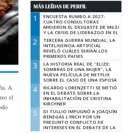
MÁS LEÍDAS DE PERFIL
1
ENCUESTA RUMBO A 2027:
CUATRO CONSULTORAS
MIDIERON EL DESGASTE DE MILEI
Y LA CRISIS DE LIDERAZGO EN EL
PERONISMO
2
TERCERA GUERRA MUNDIAL: LA
INTELIGENCIA ARTIFICIAL
REVELÓ CUÁLES SERÍAN LOS
PRIMEROS PAÍSES
LATINOAMERICANOS EN SER
3
LA HISTORIA REAL DE "ELIZE:
DERROTADOS
SOMBRAS DE UNA MUJER", LA
NUEVA PELÍCULA DE NETFLIX
SOBRE EL CASO DE UNA ESPOSA
QUE DESCUARTIZÓ A SU
eña. A
4
RICARDO LORENZETTI SE METIÓ
MARIDO
EN EL DEBATE SOBRE LA
uso el
INHABILITACIÓN DE CRISTINA
KIRCHNER
Todo
5
DI TULLIO IMPUGNÓ A JOAQUÍN
BENEGAS LYNCH POR UN
PRESUNTO CONFLICTO DE
INTERESES EN EL DEBATE DE LA
LEY DE TIERRAS