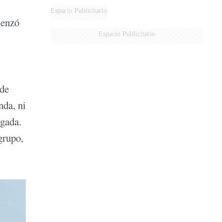
DERROTADOS
Espacio Publicitario
menzó
Espacio Publicitario
 de
nda, ni
igada.
grupo,