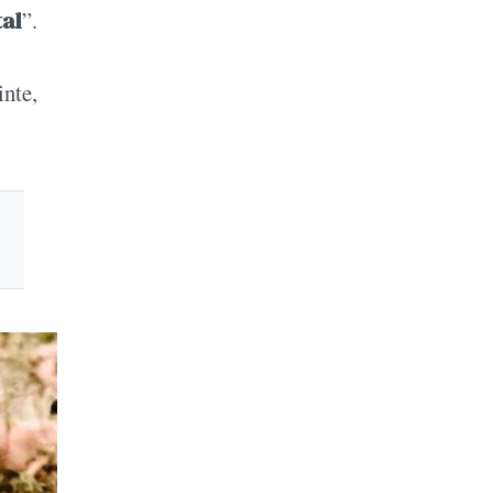
tal
”.
inte,