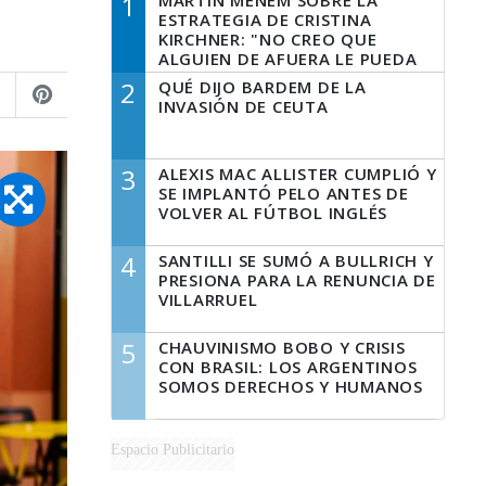
1
MARTÍN MENEM SOBRE LA
ESTRATEGIA DE CRISTINA
KIRCHNER: "NO CREO QUE
ALGUIEN DE AFUERA LE PUEDA
DECIR A LA JUSTICIA LO QUE
2
QUÉ DIJO BARDEM DE LA
TIENE QUE HACER"
INVASIÓN DE CEUTA
3
ALEXIS MAC ALLISTER CUMPLIÓ Y
SE IMPLANTÓ PELO ANTES DE
VOLVER AL FÚTBOL INGLÉS
4
SANTILLI SE SUMÓ A BULLRICH Y
PRESIONA PARA LA RENUNCIA DE
VILLARRUEL
5
CHAUVINISMO BOBO Y CRISIS
CON BRASIL: LOS ARGENTINOS
SOMOS DERECHOS Y HUMANOS
Espacio Publicitario