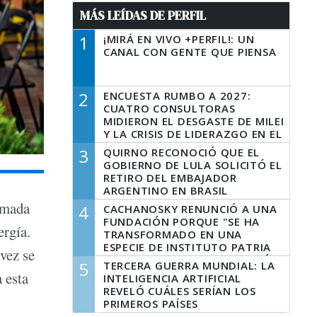
MÁS LEÍDAS DE PERFIL
1
¡MIRÁ EN VIVO +PERFIL!: UN
CANAL CON GENTE QUE PIENSA
2
ENCUESTA RUMBO A 2027:
CUATRO CONSULTORAS
MIDIERON EL DESGASTE DE MILEI
Y LA CRISIS DE LIDERAZGO EN EL
PERONISMO
3
QUIRNO RECONOCIÓ QUE EL
GOBIERNO DE LULA SOLICITÓ EL
RETIRO DEL EMBAJADOR
ARGENTINO EN BRASIL
olmada
4
CACHANOSKY RENUNCIÓ A UNA
FUNDACIÓN PORQUE "SE HA
ergía.
TRANSFORMADO EN UNA
ESPECIE DE INSTITUTO PATRIA
 vez se
INCONDICIONAL DE LA GESTIÓN
5
TERCERA GUERRA MUNDIAL: LA
DE MILEI"
 esta
INTELIGENCIA ARTIFICIAL
REVELÓ CUÁLES SERÍAN LOS
PRIMEROS PAÍSES
LATINOAMERICANOS EN SER