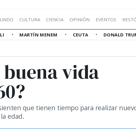
UNDO
CULTURA
CIENCIA
OPINIÓN
EVENTOS
REST
LLI
MARTÍN MENEM
CEUTA
DONALD TRU
a buena vida
60?
 sienten que tienen tiempo para realizar nuev
la edad.