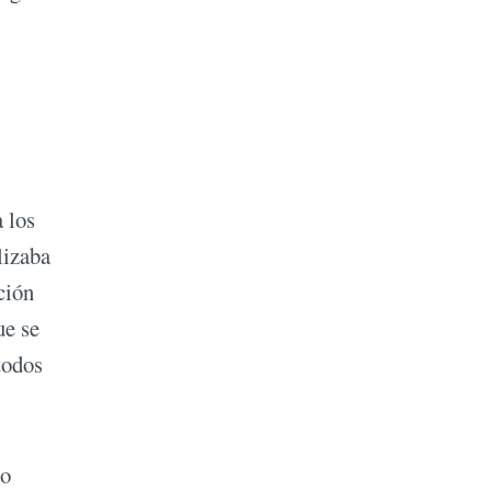
 los
lizaba
ación
ue se
todos
mo