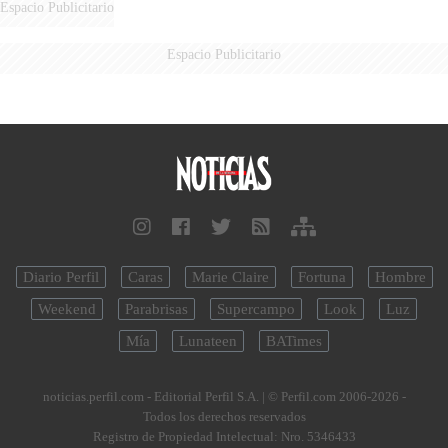
Espacio Publicitario
Espacio Publicitario
Diario Perfil
Caras
Marie Claire
Fortuna
Hombre
Weekend
Parabrisas
Supercampo
Look
Luz
Mía
Lunateen
BATimes
noticias.perfil.com - Editorial Perfil S.A.
| © Perfil.com 2006-2026 -
Todos los derechos reservados
Registro de Propiedad Intelectual: Nro. 5346433