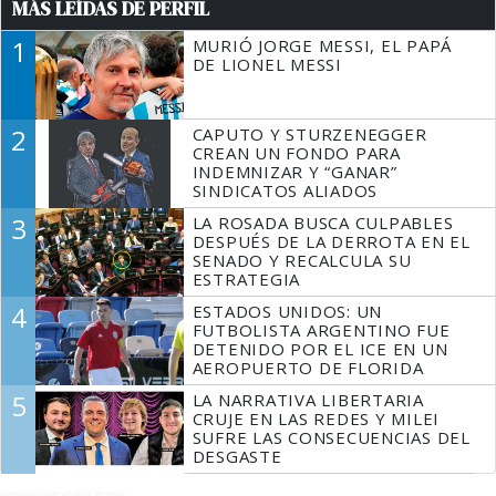
MÁS LEÍDAS DE PERFIL
1
MURIÓ JORGE MESSI, EL PAPÁ
DE LIONEL MESSI
2
CAPUTO Y STURZENEGGER
CREAN UN FONDO PARA
INDEMNIZAR Y “GANAR”
SINDICATOS ALIADOS
3
LA ROSADA BUSCA CULPABLES
DESPUÉS DE LA DERROTA EN EL
SENADO Y RECALCULA SU
ESTRATEGIA
4
ESTADOS UNIDOS: UN
FUTBOLISTA ARGENTINO FUE
DETENIDO POR EL ICE EN UN
AEROPUERTO DE FLORIDA
5
LA NARRATIVA LIBERTARIA
CRUJE EN LAS REDES Y MILEI
SUFRE LAS CONSECUENCIAS DEL
DESGASTE