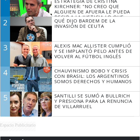
ESTRATEGIA DE CRISTINA
KIRCHNER: "NO CREO QUE
ALGUIEN DE AFUERA LE PUEDA
DECIR A LA JUSTICIA LO QUE
2
QUÉ DIJO BARDEM DE LA
TIENE QUE HACER"
INVASIÓN DE CEUTA
3
ALEXIS MAC ALLISTER CUMPLIÓ
Y SE IMPLANTÓ PELO ANTES DE
VOLVER AL FÚTBOL INGLÉS
4
CHAUVINISMO BOBO Y CRISIS
CON BRASIL: LOS ARGENTINOS
SOMOS DERECHOS Y HUMANOS
5
SANTILLI SE SUMÓ A BULLRICH
Y PRESIONA PARA LA RENUNCIA
DE VILLARRUEL
Espacio Publicitario