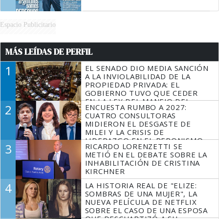
Espacio Publicitario
MÁS LEÍDAS DE PERFIL
1
EL SENADO DIO MEDIA SANCIÓN
A LA INVIOLABILIDAD DE LA
PROPIEDAD PRIVADA: EL
GOBIERNO TUVO QUE CEDER
EN LA LEY DEL MANEJO DEL
2
ENCUESTA RUMBO A 2027:
FUEGO
CUATRO CONSULTORAS
MIDIERON EL DESGASTE DE
MILEI Y LA CRISIS DE
LIDERAZGO EN EL PERONISMO
3
RICARDO LORENZETTI SE
METIÓ EN EL DEBATE SOBRE LA
INHABILITACIÓN DE CRISTINA
KIRCHNER
4
LA HISTORIA REAL DE "ELIZE:
SOMBRAS DE UNA MUJER", LA
NUEVA PELÍCULA DE NETFLIX
SOBRE EL CASO DE UNA ESPOSA
QUE DESCUARTIZÓ A SU