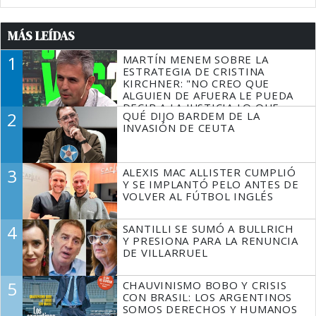
MÁS LEÍDAS
1
MARTÍN MENEM SOBRE LA
ESTRATEGIA DE CRISTINA
KIRCHNER: "NO CREO QUE
ALGUIEN DE AFUERA LE PUEDA
DECIR A LA JUSTICIA LO QUE
2
QUÉ DIJO BARDEM DE LA
TIENE QUE HACER"
INVASIÓN DE CEUTA
3
ALEXIS MAC ALLISTER CUMPLIÓ
Y SE IMPLANTÓ PELO ANTES DE
VOLVER AL FÚTBOL INGLÉS
4
SANTILLI SE SUMÓ A BULLRICH
Y PRESIONA PARA LA RENUNCIA
DE VILLARRUEL
5
CHAUVINISMO BOBO Y CRISIS
CON BRASIL: LOS ARGENTINOS
SOMOS DERECHOS Y HUMANOS