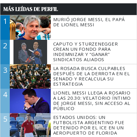
MÁS LEÍDAS DE PERFIL
1
MURIÓ JORGE MESSI, EL PAPÁ
DE LIONEL MESSI
2
CAPUTO Y STURZENEGGER
CREAN UN FONDO PARA
INDEMNIZAR Y “GANAR”
SINDICATOS ALIADOS
3
LA ROSADA BUSCA CULPABLES
DESPUÉS DE LA DERROTA EN EL
SENADO Y RECALCULA SU
ESTRATEGIA
4
LIONEL MESSI LLEGA A ROSARIO
A LAS 20.30: VELATORIO ÍNTIMO
DE JORGE MESSI, SIN ACCESO AL
PÚBLICO
5
ESTADOS UNIDOS: UN
FUTBOLISTA ARGENTINO FUE
DETENIDO POR EL ICE EN UN
AEROPUERTO DE FLORIDA